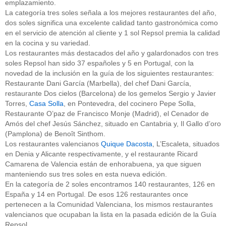
emplazamiento.
La categoría tres soles señala a los mejores restaurantes del año,
dos soles significa una excelente calidad tanto gastronómica como
en el servicio de atención al cliente y 1 sol Repsol premia la calidad
en la cocina y su variedad.
Los restaurantes más destacados del año y galardonados con tres
soles Repsol han sido 37 españoles y 5 en Portugal, con la
novedad de la inclusión en la guía de los siguientes restaurantes:
Restaurante Dani García (Marbella), del chef Dani García,
restaurante Dos cielos (Barcelona) de los gemelos Sergio y Javier
Torres,
Casa Solla
, en Pontevedra, del cocinero Pepe Solla,
Restaurante O’paz de Francisco Monje (Madrid), el Cenador de
Amós del chef Jesús Sánchez, situado en Cantabria y, Il Gallo d’oro
(Pamplona) de Benoît Sinthom.
Los restaurantes valencianos
Quique Dacosta
, L’Escaleta, situados
en Denia y Alicante respectivamente, y el restaurante Ricard
Camarena de Valencia están de enhorabuena, ya que siguen
manteniendo sus tres soles en esta nueva edición.
En la categoría de 2 soles encontramos 140 restaurantes, 126 en
España y 14 en Portugal. De esos 126 restaurantes once
pertenecen a la Comunidad Valenciana, los mismos restaurantes
valencianos que ocupaban la lista en la pasada edición de la Guía
Repsol.