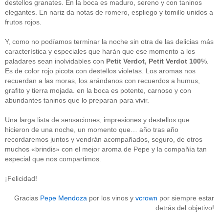
destellos granates. En la boca es maduro, sereno y con taninos
Acceder
elegantes. En nariz da notas de romero, espliego y tomillo unidos a
frutos rojos.
Y, como no podíamos terminar la noche sin otra de las delicias más
característica y especiales que harán que ese momento a los
paladares sean inolvidables con
Petit Verdot, Petit Verdot 100
%.
Es de color rojo picota con destellos violetas. Los aromas nos
recuerdan a las moras, los arándanos con recuerdos a humus,
grafito y tierra mojada. en la boca es potente, carnoso y con
abundantes taninos que lo preparan para vivir.
Una larga lista de sensaciones, impresiones y destellos que
hicieron de una noche, un momento que… año tras año
recordaremos juntos y vendrán acompañados, seguro, de otros
muchos «brindis» con el mejor aroma de Pepe y la compañía tan
especial que nos compartimos.
¡Felicidad!
Gracias
Pepe Mendoza
por los vinos y
vcrown
por siempre estar
detrás del objetivo!