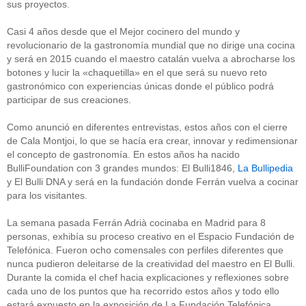
sus proyectos.
Casi 4 años desde que el Mejor cocinero del mundo y
revolucionario de la gastronomía mundial que no dirige una cocina
y será en 2015 cuando el maestro catalán vuelva a abrocharse los
botones y lucir la «chaquetilla» en el que será su nuevo reto
gastronómico con experiencias únicas donde el público podrá
participar de sus creaciones.
Como anunció en diferentes entrevistas, estos años con el cierre
de Cala Montjoi, lo que se hacía era crear, innovar y redimensionar
el concepto de gastronomía. En estos años ha nacido
BulliFoundation con 3 grandes mundos: El Bulli1846,
La Bullipedia
y El Bulli DNA y será en la fundación donde Ferrán vuelva a cocinar
para los visitantes.
La semana pasada Ferrán Adrià cocinaba en Madrid para 8
personas, exhibía su proceso creativo en el Espacio Fundación de
Telefónica. Fueron ocho comensales con perfiles diferentes que
nunca pudieron deleitarse de la creatividad del maestro en El Bulli.
Durante la comida el chef hacia explicaciones y reflexiones sobre
cada uno de los puntos que ha recorrido estos años y todo ello
estará expuesto en la exposición de La Fundación Telefónica.