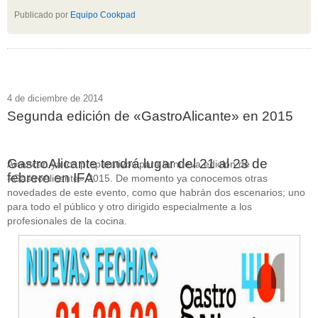
Publicado por
Equipo Cookpad
4 de diciembre de 2014
Segunda edición de «GastroAlicante» en 2015
GastroAlicante tendrá lugar del 21 al 23 de
Arrancan ya los preparativos para la nueva edición de
febrero en IFA
«GastroAlicante» 2015. De momento ya conocemos otras
novedades de este evento, como que habrán dos escenarios; uno
para todo el público y otro dirigido especialmente a los
profesionales de la cocina.