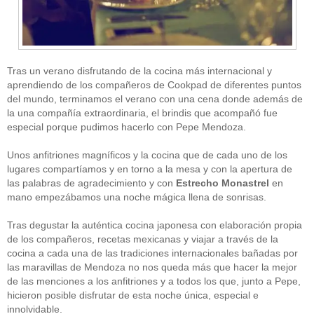
Tras un verano disfrutando de la cocina más internacional y
aprendiendo de los compañeros de Cookpad de diferentes puntos
del mundo, terminamos el verano con una cena donde además de
la una compañía extraordinaria, el brindis que acompañó fue
CATEGORÍAS
especial porque pudimos hacerlo con Pepe Mendoza.
Alimentación
(10)
Unos anfitriones magníficos y la cocina que de cada uno de los
Alimentos
(44)
America
(8)
lugares compartíamos y en torno a la mesa y con la apertura de
Carnes
(3)
las palabras de agradecimiento y con
Estrecho Monastrel
en
cataluña
(1)
mano empezábamos una noche mágica llena de sonrisas.
chef
(2)
Chefs
(59)
Tras degustar la auténtica cocina japonesa con elaboración propia
Cocina
(38)
de los compañeros, recetas mexicanas y viajar a través de la
consejos
(3)
cocina a cada una de las tradiciones internacionales bañadas por
El Celler de Can Roca
(1)
las maravillas de Mendoza no nos queda más que hacer la mejor
Empresas
(12)
de las menciones a los anfitriones y a todos los que, junto a Pepe,
ferran adria
(10)
formación
(1)
hicieron posible disfrutar de esta noche única, especial e
Gastronomía
(18)
innolvidable.