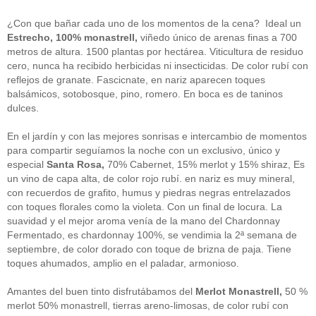
guías
(13)
Guipuzcoa
(2)
¿Con que bañar cada uno de los momentos de la cena? Ideal un
Italia
(1)
Estrecho, 100% monastrell,
viñedo único de arenas finas a 700
Joan Roca
(2)
metros de altura. 1500 plantas por hectárea. Viticultura de residuo
libros
(2)
cero, nunca ha recibido herbicidas ni insecticidas. De color rubí con
Madrid
(4)
reflejos de granate. Fascicnate, en nariz aparecen toques
mejores-productos
(3)
balsámicos, sotobosque, pino, romero. En boca es de taninos
México
(1)
Murcia
(1)
dulces.
País Vasco
(1)
quesos
(3)
En el jardín y con las mejores sonrisas e intercambio de momentos
Restaurantes
(38)
para compartir seguíamos la noche con un exclusivo, único y
rutas de tapas
(2)
especial
Santa Rosa,
70% Cabernet, 15% merlot y 15% shiraz, Es
Setas
(1)
un vino de capa alta, de color rojo rubí. en nariz es muy mineral,
Sin categoría
(348)
con recuerdos de grafito, humus y piedras negras entrelazados
solidaridad
(1)
con toques florales como la violeta. Con un final de locura. La
tapas
(2)
suavidad y el mejor aroma venía de la mano del Chardonnay
Fermentado, es chardonnay 100%, se vendimia la 2ª semana de
" ALT="RSS" /> SUSCRÍBETE
septiembre, de color dorado con toque de brizna de paja. Tiene
toques ahumados, amplio en el paladar, armonioso.
RSS - Entradas
Amantes del buen tinto disfrutábamos del
Merlot Monastrell,
50 %
ADMINISTRAR
merlot 50% monastrell, tierras areno-limosas, de color rubí con