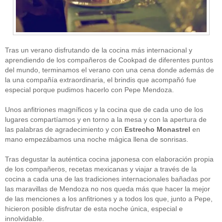
Tras un verano disfrutando de la cocina más internacional y
aprendiendo de los compañeros de Cookpad de diferentes puntos
del mundo, terminamos el verano con una cena donde además de
la una compañía extraordinaria, el brindis que acompañó fue
CATEGORÍAS
especial porque pudimos hacerlo con Pepe Mendoza.
Alimentación
(10)
Unos anfitriones magníficos y la cocina que de cada uno de los
Alimentos
(44)
America
(8)
lugares compartíamos y en torno a la mesa y con la apertura de
Carnes
(3)
las palabras de agradecimiento y con
Estrecho Monastrel
en
cataluña
(1)
mano empezábamos una noche mágica llena de sonrisas.
chef
(2)
Chefs
(59)
Tras degustar la auténtica cocina japonesa con elaboración propia
Cocina
(38)
de los compañeros, recetas mexicanas y viajar a través de la
consejos
(3)
cocina a cada una de las tradiciones internacionales bañadas por
El Celler de Can Roca
(1)
las maravillas de Mendoza no nos queda más que hacer la mejor
Empresas
(12)
de las menciones a los anfitriones y a todos los que, junto a Pepe,
ferran adria
(10)
formación
(1)
hicieron posible disfrutar de esta noche única, especial e
Gastronomía
(18)
innolvidable.