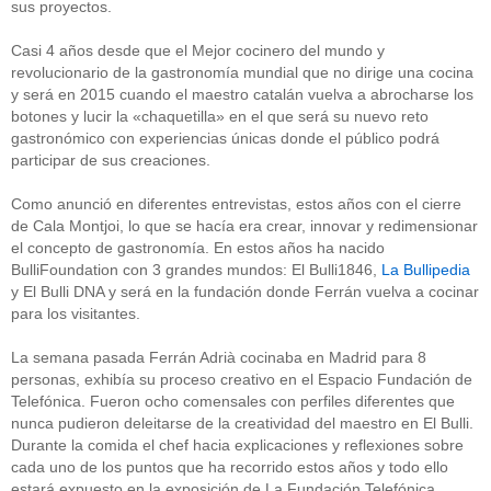
sus proyectos.
Casi 4 años desde que el Mejor cocinero del mundo y
revolucionario de la gastronomía mundial que no dirige una cocina
y será en 2015 cuando el maestro catalán vuelva a abrocharse los
botones y lucir la «chaquetilla» en el que será su nuevo reto
gastronómico con experiencias únicas donde el público podrá
participar de sus creaciones.
Como anunció en diferentes entrevistas, estos años con el cierre
de Cala Montjoi, lo que se hacía era crear, innovar y redimensionar
el concepto de gastronomía. En estos años ha nacido
BulliFoundation con 3 grandes mundos: El Bulli1846,
La Bullipedia
y El Bulli DNA y será en la fundación donde Ferrán vuelva a cocinar
para los visitantes.
La semana pasada Ferrán Adrià cocinaba en Madrid para 8
personas, exhibía su proceso creativo en el Espacio Fundación de
Telefónica. Fueron ocho comensales con perfiles diferentes que
nunca pudieron deleitarse de la creatividad del maestro en El Bulli.
Durante la comida el chef hacia explicaciones y reflexiones sobre
cada uno de los puntos que ha recorrido estos años y todo ello
estará expuesto en la exposición de La Fundación Telefónica.