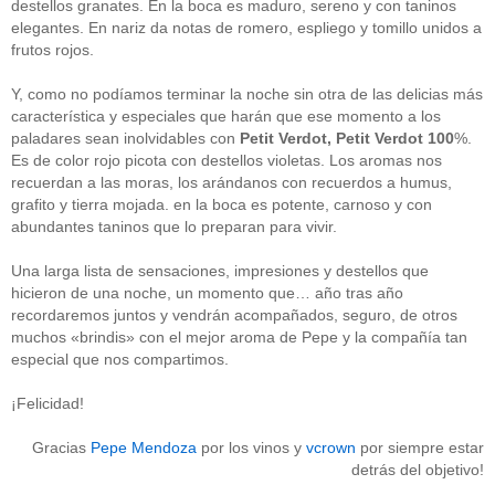
destellos granates. En la boca es maduro, sereno y con taninos
Acceder
elegantes. En nariz da notas de romero, espliego y tomillo unidos a
frutos rojos.
Y, como no podíamos terminar la noche sin otra de las delicias más
característica y especiales que harán que ese momento a los
paladares sean inolvidables con
Petit Verdot, Petit Verdot 100
%.
Es de color rojo picota con destellos violetas. Los aromas nos
recuerdan a las moras, los arándanos con recuerdos a humus,
grafito y tierra mojada. en la boca es potente, carnoso y con
abundantes taninos que lo preparan para vivir.
Una larga lista de sensaciones, impresiones y destellos que
hicieron de una noche, un momento que… año tras año
recordaremos juntos y vendrán acompañados, seguro, de otros
muchos «brindis» con el mejor aroma de Pepe y la compañía tan
especial que nos compartimos.
¡Felicidad!
Gracias
Pepe Mendoza
por los vinos y
vcrown
por siempre estar
detrás del objetivo!