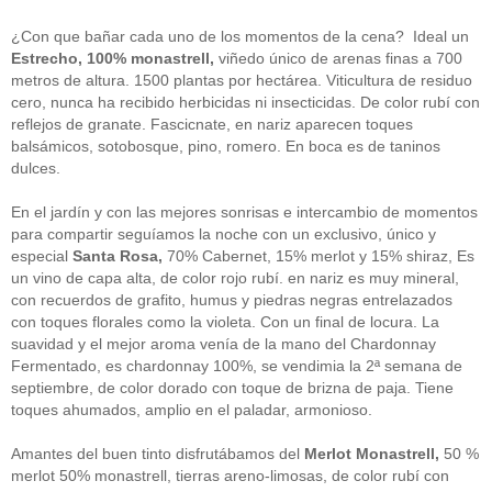
guías
(13)
Guipuzcoa
(2)
¿Con que bañar cada uno de los momentos de la cena? Ideal un
Italia
(1)
Estrecho, 100% monastrell,
viñedo único de arenas finas a 700
Joan Roca
(2)
metros de altura. 1500 plantas por hectárea. Viticultura de residuo
libros
(2)
cero, nunca ha recibido herbicidas ni insecticidas. De color rubí con
Madrid
(4)
reflejos de granate. Fascicnate, en nariz aparecen toques
mejores-productos
(3)
balsámicos, sotobosque, pino, romero. En boca es de taninos
México
(1)
Murcia
(1)
dulces.
País Vasco
(1)
quesos
(3)
En el jardín y con las mejores sonrisas e intercambio de momentos
Restaurantes
(38)
para compartir seguíamos la noche con un exclusivo, único y
rutas de tapas
(2)
especial
Santa Rosa,
70% Cabernet, 15% merlot y 15% shiraz, Es
Setas
(1)
un vino de capa alta, de color rojo rubí. en nariz es muy mineral,
Sin categoría
(348)
con recuerdos de grafito, humus y piedras negras entrelazados
solidaridad
(1)
con toques florales como la violeta. Con un final de locura. La
tapas
(2)
suavidad y el mejor aroma venía de la mano del Chardonnay
Fermentado, es chardonnay 100%, se vendimia la 2ª semana de
" ALT="RSS" /> SUSCRÍBETE
septiembre, de color dorado con toque de brizna de paja. Tiene
toques ahumados, amplio en el paladar, armonioso.
RSS - Entradas
Amantes del buen tinto disfrutábamos del
Merlot Monastrell,
50 %
ADMINISTRAR
merlot 50% monastrell, tierras areno-limosas, de color rubí con