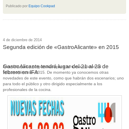
Publicado por
Equipo Cookpad
4 de diciembre de 2014
Segunda edición de «GastroAlicante» en 2015
GastroAlicante tendrá lugar del 21 al 23 de
Arrancan ya los preparativos para la nueva edición de
febrero en IFA
«GastroAlicante» 2015. De momento ya conocemos otras
novedades de este evento, como que habrán dos escenarios; uno
para todo el público y otro dirigido especialmente a los
profesionales de la cocina.