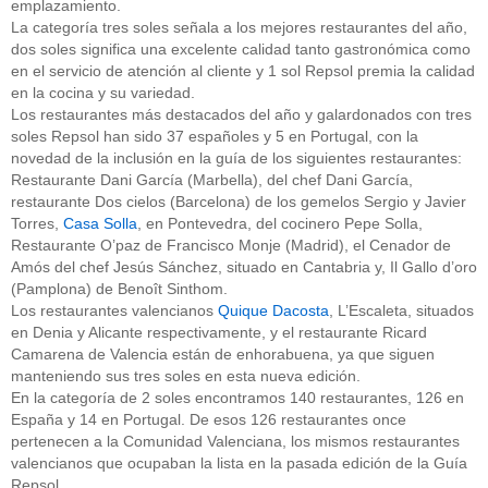
emplazamiento.
La categoría tres soles señala a los mejores restaurantes del año,
dos soles significa una excelente calidad tanto gastronómica como
en el servicio de atención al cliente y 1 sol Repsol premia la calidad
en la cocina y su variedad.
Los restaurantes más destacados del año y galardonados con tres
soles Repsol han sido 37 españoles y 5 en Portugal, con la
novedad de la inclusión en la guía de los siguientes restaurantes:
Restaurante Dani García (Marbella), del chef Dani García,
restaurante Dos cielos (Barcelona) de los gemelos Sergio y Javier
Torres,
Casa Solla
, en Pontevedra, del cocinero Pepe Solla,
Restaurante O’paz de Francisco Monje (Madrid), el Cenador de
Amós del chef Jesús Sánchez, situado en Cantabria y, Il Gallo d’oro
(Pamplona) de Benoît Sinthom.
Los restaurantes valencianos
Quique Dacosta
, L’Escaleta, situados
en Denia y Alicante respectivamente, y el restaurante Ricard
Camarena de Valencia están de enhorabuena, ya que siguen
manteniendo sus tres soles en esta nueva edición.
En la categoría de 2 soles encontramos 140 restaurantes, 126 en
España y 14 en Portugal. De esos 126 restaurantes once
pertenecen a la Comunidad Valenciana, los mismos restaurantes
valencianos que ocupaban la lista en la pasada edición de la Guía
Repsol.