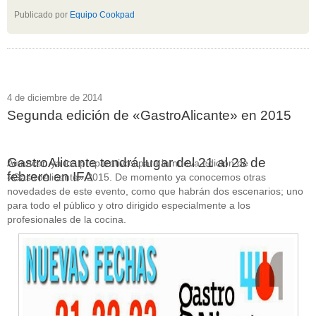
Publicado por
Equipo Cookpad
4 de diciembre de 2014
Segunda edición de «GastroAlicante» en 2015
GastroAlicante tendrá lugar del 21 al 23 de
Arrancan ya los preparativos para la nueva edición de
febrero en IFA
«GastroAlicante» 2015. De momento ya conocemos otras
novedades de este evento, como que habrán dos escenarios; uno
para todo el público y otro dirigido especialmente a los
profesionales de la cocina.