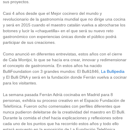
sus proyectos.
Casi 4 años desde que el Mejor cocinero del mundo y
revolucionario de la gastronomía mundial que no dirige una cocina
y será en 2015 cuando el maestro catalán vuelva a abrocharse los
botones y lucir la «chaquetilla» en el que será su nuevo reto
gastronómico con experiencias únicas donde el público podrá
participar de sus creaciones.
Como anunció en diferentes entrevistas, estos años con el cierre
de Cala Montjoi, lo que se hacía era crear, innovar y redimensionar
el concepto de gastronomía. En estos años ha nacido
BulliFoundation con 3 grandes mundos: El Bulli1846,
La Bullipedia
y El Bulli DNA y será en la fundación donde Ferrán vuelva a cocinar
para los visitantes.
La semana pasada Ferrán Adrià cocinaba en Madrid para 8
personas, exhibía su proceso creativo en el Espacio Fundación de
Telefónica. Fueron ocho comensales con perfiles diferentes que
nunca pudieron deleitarse de la creatividad del maestro en El Bulli.
Durante la comida el chef hacia explicaciones y reflexiones sobre
cada uno de los puntos que ha recorrido estos años y todo ello
estará expuesto en la exposición de La Fundación Telefónica.