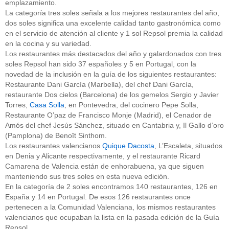
emplazamiento.
La categoría tres soles señala a los mejores restaurantes del año,
dos soles significa una excelente calidad tanto gastronómica como
en el servicio de atención al cliente y 1 sol Repsol premia la calidad
en la cocina y su variedad.
Los restaurantes más destacados del año y galardonados con tres
soles Repsol han sido 37 españoles y 5 en Portugal, con la
novedad de la inclusión en la guía de los siguientes restaurantes:
Restaurante Dani García (Marbella), del chef Dani García,
restaurante Dos cielos (Barcelona) de los gemelos Sergio y Javier
Torres,
Casa Solla
, en Pontevedra, del cocinero Pepe Solla,
Restaurante O’paz de Francisco Monje (Madrid), el Cenador de
Amós del chef Jesús Sánchez, situado en Cantabria y, Il Gallo d’oro
(Pamplona) de Benoît Sinthom.
Los restaurantes valencianos
Quique Dacosta
, L’Escaleta, situados
en Denia y Alicante respectivamente, y el restaurante Ricard
Camarena de Valencia están de enhorabuena, ya que siguen
manteniendo sus tres soles en esta nueva edición.
En la categoría de 2 soles encontramos 140 restaurantes, 126 en
España y 14 en Portugal. De esos 126 restaurantes once
pertenecen a la Comunidad Valenciana, los mismos restaurantes
valencianos que ocupaban la lista en la pasada edición de la Guía
Repsol.