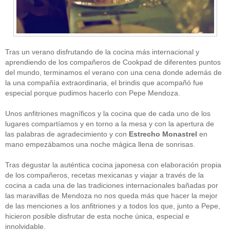
Tras un verano disfrutando de la cocina más internacional y
aprendiendo de los compañeros de Cookpad de diferentes puntos
del mundo, terminamos el verano con una cena donde además de
la una compañía extraordinaria, el brindis que acompañó fue
CATEGORÍAS
especial porque pudimos hacerlo con Pepe Mendoza.
Alimentación
(10)
Unos anfitriones magníficos y la cocina que de cada uno de los
Alimentos
(44)
America
(8)
lugares compartíamos y en torno a la mesa y con la apertura de
Carnes
(3)
las palabras de agradecimiento y con
Estrecho Monastrel
en
cataluña
(1)
mano empezábamos una noche mágica llena de sonrisas.
chef
(2)
Chefs
(59)
Tras degustar la auténtica cocina japonesa con elaboración propia
Cocina
(38)
de los compañeros, recetas mexicanas y viajar a través de la
consejos
(3)
cocina a cada una de las tradiciones internacionales bañadas por
El Celler de Can Roca
(1)
las maravillas de Mendoza no nos queda más que hacer la mejor
Empresas
(12)
de las menciones a los anfitriones y a todos los que, junto a Pepe,
ferran adria
(10)
formación
(1)
hicieron posible disfrutar de esta noche única, especial e
Gastronomía
(18)
innolvidable.