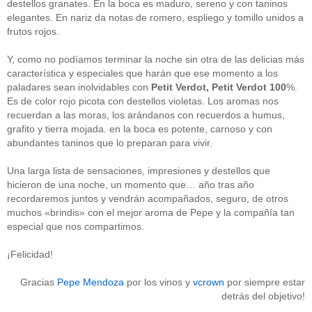
destellos granates. En la boca es maduro, sereno y con taninos
Acceder
elegantes. En nariz da notas de romero, espliego y tomillo unidos a
frutos rojos.
Y, como no podíamos terminar la noche sin otra de las delicias más
característica y especiales que harán que ese momento a los
paladares sean inolvidables con
Petit Verdot, Petit Verdot 100
%.
Es de color rojo picota con destellos violetas. Los aromas nos
recuerdan a las moras, los arándanos con recuerdos a humus,
grafito y tierra mojada. en la boca es potente, carnoso y con
abundantes taninos que lo preparan para vivir.
Una larga lista de sensaciones, impresiones y destellos que
hicieron de una noche, un momento que… año tras año
recordaremos juntos y vendrán acompañados, seguro, de otros
muchos «brindis» con el mejor aroma de Pepe y la compañía tan
especial que nos compartimos.
¡Felicidad!
Gracias
Pepe Mendoza
por los vinos y
vcrown
por siempre estar
detrás del objetivo!