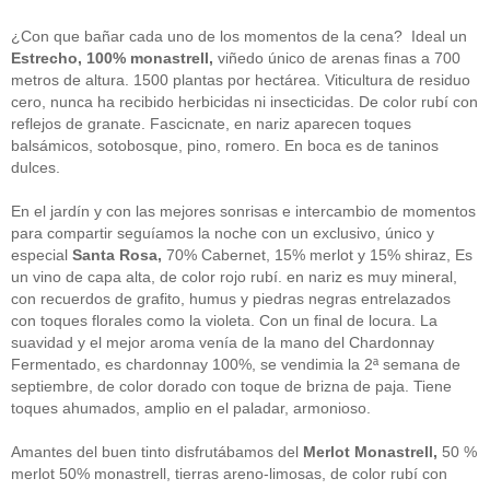
guías
(13)
Guipuzcoa
(2)
¿Con que bañar cada uno de los momentos de la cena? Ideal un
Italia
(1)
Estrecho, 100% monastrell,
viñedo único de arenas finas a 700
Joan Roca
(2)
metros de altura. 1500 plantas por hectárea. Viticultura de residuo
libros
(2)
cero, nunca ha recibido herbicidas ni insecticidas. De color rubí con
Madrid
(4)
reflejos de granate. Fascicnate, en nariz aparecen toques
mejores-productos
(3)
balsámicos, sotobosque, pino, romero. En boca es de taninos
México
(1)
Murcia
(1)
dulces.
País Vasco
(1)
quesos
(3)
En el jardín y con las mejores sonrisas e intercambio de momentos
Restaurantes
(38)
para compartir seguíamos la noche con un exclusivo, único y
rutas de tapas
(2)
especial
Santa Rosa,
70% Cabernet, 15% merlot y 15% shiraz, Es
Setas
(1)
un vino de capa alta, de color rojo rubí. en nariz es muy mineral,
Sin categoría
(348)
con recuerdos de grafito, humus y piedras negras entrelazados
solidaridad
(1)
con toques florales como la violeta. Con un final de locura. La
tapas
(2)
suavidad y el mejor aroma venía de la mano del Chardonnay
Fermentado, es chardonnay 100%, se vendimia la 2ª semana de
" ALT="RSS" /> SUSCRÍBETE
septiembre, de color dorado con toque de brizna de paja. Tiene
toques ahumados, amplio en el paladar, armonioso.
RSS - Entradas
Amantes del buen tinto disfrutábamos del
Merlot Monastrell,
50 %
ADMINISTRAR
merlot 50% monastrell, tierras areno-limosas, de color rubí con