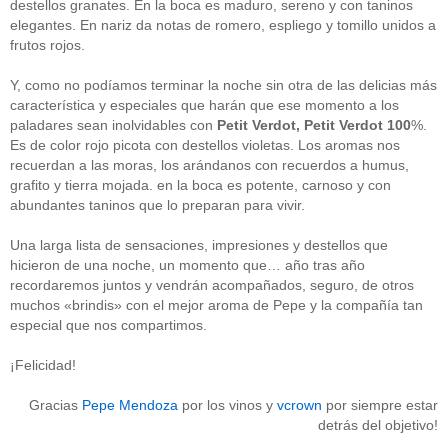
destellos granates. En la boca es maduro, sereno y con taninos
Acceder
elegantes. En nariz da notas de romero, espliego y tomillo unidos a
frutos rojos.
Y, como no podíamos terminar la noche sin otra de las delicias más
característica y especiales que harán que ese momento a los
paladares sean inolvidables con
Petit Verdot, Petit Verdot 100
%.
Es de color rojo picota con destellos violetas. Los aromas nos
recuerdan a las moras, los arándanos con recuerdos a humus,
grafito y tierra mojada. en la boca es potente, carnoso y con
abundantes taninos que lo preparan para vivir.
Una larga lista de sensaciones, impresiones y destellos que
hicieron de una noche, un momento que… año tras año
recordaremos juntos y vendrán acompañados, seguro, de otros
muchos «brindis» con el mejor aroma de Pepe y la compañía tan
especial que nos compartimos.
¡Felicidad!
Gracias
Pepe Mendoza
por los vinos y
vcrown
por siempre estar
detrás del objetivo!