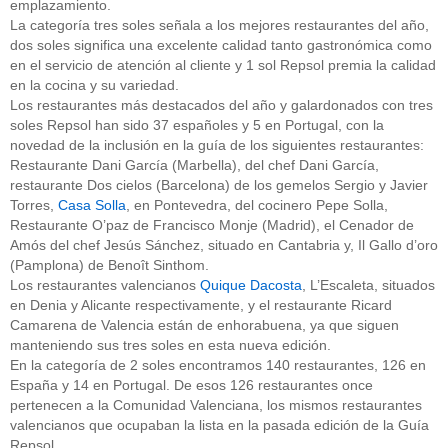
emplazamiento.
La categoría tres soles señala a los mejores restaurantes del año,
dos soles significa una excelente calidad tanto gastronómica como
en el servicio de atención al cliente y 1 sol Repsol premia la calidad
en la cocina y su variedad.
Los restaurantes más destacados del año y galardonados con tres
soles Repsol han sido 37 españoles y 5 en Portugal, con la
novedad de la inclusión en la guía de los siguientes restaurantes:
Restaurante Dani García (Marbella), del chef Dani García,
restaurante Dos cielos (Barcelona) de los gemelos Sergio y Javier
Torres,
Casa Solla
, en Pontevedra, del cocinero Pepe Solla,
Restaurante O’paz de Francisco Monje (Madrid), el Cenador de
Amós del chef Jesús Sánchez, situado en Cantabria y, Il Gallo d’oro
(Pamplona) de Benoît Sinthom.
Los restaurantes valencianos
Quique Dacosta
, L’Escaleta, situados
en Denia y Alicante respectivamente, y el restaurante Ricard
Camarena de Valencia están de enhorabuena, ya que siguen
manteniendo sus tres soles en esta nueva edición.
En la categoría de 2 soles encontramos 140 restaurantes, 126 en
España y 14 en Portugal. De esos 126 restaurantes once
pertenecen a la Comunidad Valenciana, los mismos restaurantes
valencianos que ocupaban la lista en la pasada edición de la Guía
Repsol.