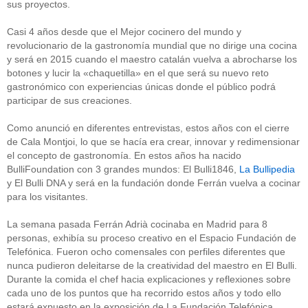
sus proyectos.
Casi 4 años desde que el Mejor cocinero del mundo y
revolucionario de la gastronomía mundial que no dirige una cocina
y será en 2015 cuando el maestro catalán vuelva a abrocharse los
botones y lucir la «chaquetilla» en el que será su nuevo reto
gastronómico con experiencias únicas donde el público podrá
participar de sus creaciones.
Como anunció en diferentes entrevistas, estos años con el cierre
de Cala Montjoi, lo que se hacía era crear, innovar y redimensionar
el concepto de gastronomía. En estos años ha nacido
BulliFoundation con 3 grandes mundos: El Bulli1846,
La Bullipedia
y El Bulli DNA y será en la fundación donde Ferrán vuelva a cocinar
para los visitantes.
La semana pasada Ferrán Adrià cocinaba en Madrid para 8
personas, exhibía su proceso creativo en el Espacio Fundación de
Telefónica. Fueron ocho comensales con perfiles diferentes que
nunca pudieron deleitarse de la creatividad del maestro en El Bulli.
Durante la comida el chef hacia explicaciones y reflexiones sobre
cada uno de los puntos que ha recorrido estos años y todo ello
estará expuesto en la exposición de La Fundación Telefónica.