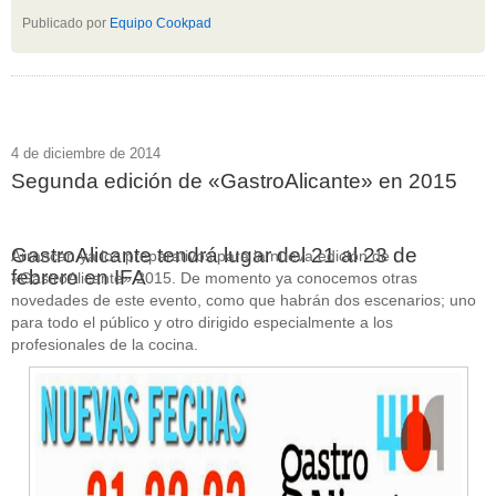
Publicado por
Equipo Cookpad
4 de diciembre de 2014
Segunda edición de «GastroAlicante» en 2015
GastroAlicante tendrá lugar del 21 al 23 de
Arrancan ya los preparativos para la nueva edición de
febrero en IFA
«GastroAlicante» 2015. De momento ya conocemos otras
novedades de este evento, como que habrán dos escenarios; uno
para todo el público y otro dirigido especialmente a los
profesionales de la cocina.