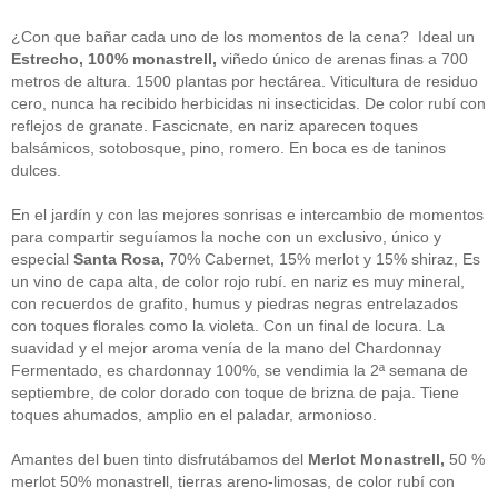
guías
(13)
Guipuzcoa
(2)
¿Con que bañar cada uno de los momentos de la cena? Ideal un
Italia
(1)
Estrecho, 100% monastrell,
viñedo único de arenas finas a 700
Joan Roca
(2)
metros de altura. 1500 plantas por hectárea. Viticultura de residuo
libros
(2)
cero, nunca ha recibido herbicidas ni insecticidas. De color rubí con
Madrid
(4)
reflejos de granate. Fascicnate, en nariz aparecen toques
mejores-productos
(3)
balsámicos, sotobosque, pino, romero. En boca es de taninos
México
(1)
Murcia
(1)
dulces.
País Vasco
(1)
quesos
(3)
En el jardín y con las mejores sonrisas e intercambio de momentos
Restaurantes
(38)
para compartir seguíamos la noche con un exclusivo, único y
rutas de tapas
(2)
especial
Santa Rosa,
70% Cabernet, 15% merlot y 15% shiraz, Es
Setas
(1)
un vino de capa alta, de color rojo rubí. en nariz es muy mineral,
Sin categoría
(348)
con recuerdos de grafito, humus y piedras negras entrelazados
solidaridad
(1)
con toques florales como la violeta. Con un final de locura. La
tapas
(2)
suavidad y el mejor aroma venía de la mano del Chardonnay
Fermentado, es chardonnay 100%, se vendimia la 2ª semana de
" ALT="RSS" /> SUSCRÍBETE
septiembre, de color dorado con toque de brizna de paja. Tiene
toques ahumados, amplio en el paladar, armonioso.
RSS - Entradas
Amantes del buen tinto disfrutábamos del
Merlot Monastrell,
50 %
ADMINISTRAR
merlot 50% monastrell, tierras areno-limosas, de color rubí con