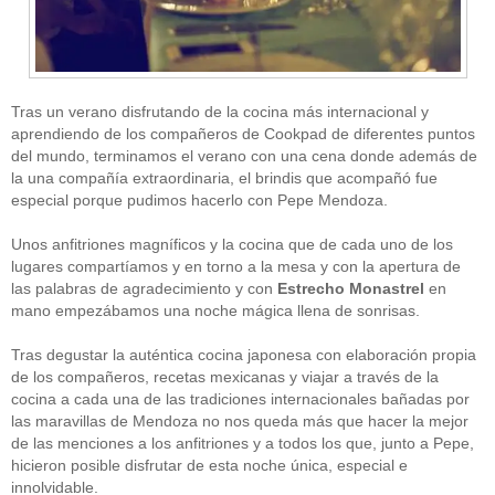
Tras un verano disfrutando de la cocina más internacional y
aprendiendo de los compañeros de Cookpad de diferentes puntos
del mundo, terminamos el verano con una cena donde además de
la una compañía extraordinaria, el brindis que acompañó fue
CATEGORÍAS
especial porque pudimos hacerlo con Pepe Mendoza.
Alimentación
(10)
Unos anfitriones magníficos y la cocina que de cada uno de los
Alimentos
(44)
America
(8)
lugares compartíamos y en torno a la mesa y con la apertura de
Carnes
(3)
las palabras de agradecimiento y con
Estrecho Monastrel
en
cataluña
(1)
mano empezábamos una noche mágica llena de sonrisas.
chef
(2)
Chefs
(59)
Tras degustar la auténtica cocina japonesa con elaboración propia
Cocina
(38)
de los compañeros, recetas mexicanas y viajar a través de la
consejos
(3)
cocina a cada una de las tradiciones internacionales bañadas por
El Celler de Can Roca
(1)
las maravillas de Mendoza no nos queda más que hacer la mejor
Empresas
(12)
de las menciones a los anfitriones y a todos los que, junto a Pepe,
ferran adria
(10)
formación
(1)
hicieron posible disfrutar de esta noche única, especial e
Gastronomía
(18)
innolvidable.