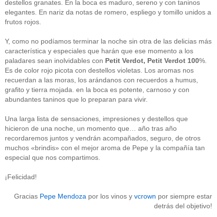
destellos granates. En la boca es maduro, sereno y con taninos
Acceder
elegantes. En nariz da notas de romero, espliego y tomillo unidos a
frutos rojos.
Y, como no podíamos terminar la noche sin otra de las delicias más
característica y especiales que harán que ese momento a los
paladares sean inolvidables con
Petit Verdot, Petit Verdot 100
%.
Es de color rojo picota con destellos violetas. Los aromas nos
recuerdan a las moras, los arándanos con recuerdos a humus,
grafito y tierra mojada. en la boca es potente, carnoso y con
abundantes taninos que lo preparan para vivir.
Una larga lista de sensaciones, impresiones y destellos que
hicieron de una noche, un momento que… año tras año
recordaremos juntos y vendrán acompañados, seguro, de otros
muchos «brindis» con el mejor aroma de Pepe y la compañía tan
especial que nos compartimos.
¡Felicidad!
Gracias
Pepe Mendoza
por los vinos y
vcrown
por siempre estar
detrás del objetivo!