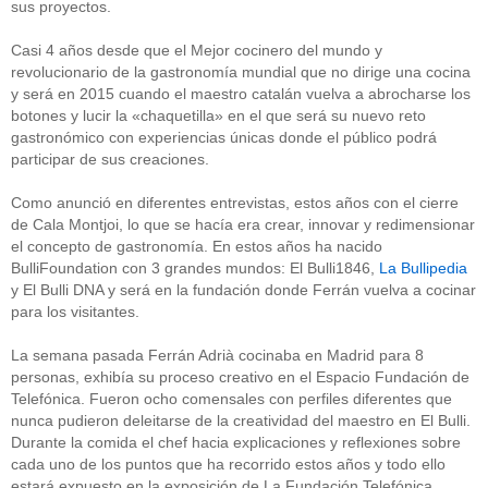
sus proyectos.
Casi 4 años desde que el Mejor cocinero del mundo y
revolucionario de la gastronomía mundial que no dirige una cocina
y será en 2015 cuando el maestro catalán vuelva a abrocharse los
botones y lucir la «chaquetilla» en el que será su nuevo reto
gastronómico con experiencias únicas donde el público podrá
participar de sus creaciones.
Como anunció en diferentes entrevistas, estos años con el cierre
de Cala Montjoi, lo que se hacía era crear, innovar y redimensionar
el concepto de gastronomía. En estos años ha nacido
BulliFoundation con 3 grandes mundos: El Bulli1846,
La Bullipedia
y El Bulli DNA y será en la fundación donde Ferrán vuelva a cocinar
para los visitantes.
La semana pasada Ferrán Adrià cocinaba en Madrid para 8
personas, exhibía su proceso creativo en el Espacio Fundación de
Telefónica. Fueron ocho comensales con perfiles diferentes que
nunca pudieron deleitarse de la creatividad del maestro en El Bulli.
Durante la comida el chef hacia explicaciones y reflexiones sobre
cada uno de los puntos que ha recorrido estos años y todo ello
estará expuesto en la exposición de La Fundación Telefónica.