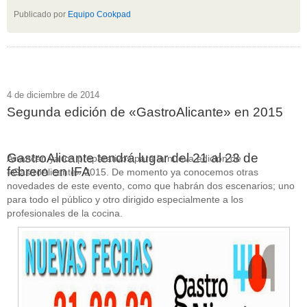
Publicado por
Equipo Cookpad
4 de diciembre de 2014
Segunda edición de «GastroAlicante» en 2015
GastroAlicante tendrá lugar del 21 al 23 de
Arrancan ya los preparativos para la nueva edición de
febrero en IFA
«GastroAlicante» 2015. De momento ya conocemos otras
novedades de este evento, como que habrán dos escenarios; uno
para todo el público y otro dirigido especialmente a los
profesionales de la cocina.