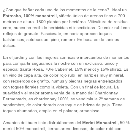
guías
(13)
Guipuzcoa
(2)
¿Con que bañar cada uno de los momentos de la cena? Ideal un
Italia
(1)
Estrecho, 100% monastrell,
viñedo único de arenas finas a 700
Joan Roca
(2)
metros de altura. 1500 plantas por hectárea. Viticultura de residuo
libros
(2)
cero, nunca ha recibido herbicidas ni insecticidas. De color rubí con
Madrid
(4)
reflejos de granate. Fascicnate, en nariz aparecen toques
mejores-productos
(3)
balsámicos, sotobosque, pino, romero. En boca es de taninos
México
(1)
Murcia
(1)
dulces.
País Vasco
(1)
quesos
(3)
En el jardín y con las mejores sonrisas e intercambio de momentos
Restaurantes
(38)
para compartir seguíamos la noche con un exclusivo, único y
rutas de tapas
(2)
especial
Santa Rosa,
70% Cabernet, 15% merlot y 15% shiraz, Es
Setas
(1)
un vino de capa alta, de color rojo rubí. en nariz es muy mineral,
Sin categoría
(348)
con recuerdos de grafito, humus y piedras negras entrelazados
solidaridad
(1)
con toques florales como la violeta. Con un final de locura. La
tapas
(2)
suavidad y el mejor aroma venía de la mano del Chardonnay
Fermentado, es chardonnay 100%, se vendimia la 2ª semana de
" ALT="RSS" /> SUSCRÍBETE
septiembre, de color dorado con toque de brizna de paja. Tiene
toques ahumados, amplio en el paladar, armonioso.
RSS - Entradas
Amantes del buen tinto disfrutábamos del
Merlot Monastrell,
50 %
ADMINISTRAR
merlot 50% monastrell, tierras areno-limosas, de color rubí con