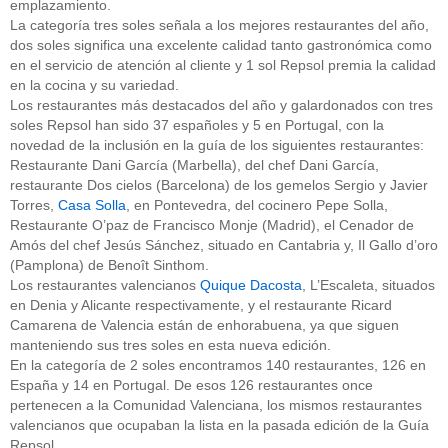
emplazamiento.
La categoría tres soles señala a los mejores restaurantes del año,
dos soles significa una excelente calidad tanto gastronómica como
en el servicio de atención al cliente y 1 sol Repsol premia la calidad
en la cocina y su variedad.
Los restaurantes más destacados del año y galardonados con tres
soles Repsol han sido 37 españoles y 5 en Portugal, con la
novedad de la inclusión en la guía de los siguientes restaurantes:
Restaurante Dani García (Marbella), del chef Dani García,
restaurante Dos cielos (Barcelona) de los gemelos Sergio y Javier
Torres,
Casa Solla
, en Pontevedra, del cocinero Pepe Solla,
Restaurante O’paz de Francisco Monje (Madrid), el Cenador de
Amós del chef Jesús Sánchez, situado en Cantabria y, Il Gallo d’oro
(Pamplona) de Benoît Sinthom.
Los restaurantes valencianos
Quique Dacosta
, L’Escaleta, situados
en Denia y Alicante respectivamente, y el restaurante Ricard
Camarena de Valencia están de enhorabuena, ya que siguen
manteniendo sus tres soles en esta nueva edición.
En la categoría de 2 soles encontramos 140 restaurantes, 126 en
España y 14 en Portugal. De esos 126 restaurantes once
pertenecen a la Comunidad Valenciana, los mismos restaurantes
valencianos que ocupaban la lista en la pasada edición de la Guía
Repsol.