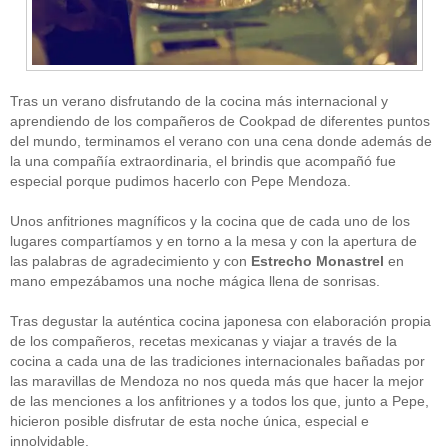
Tras un verano disfrutando de la cocina más internacional y
aprendiendo de los compañeros de Cookpad de diferentes puntos
del mundo, terminamos el verano con una cena donde además de
la una compañía extraordinaria, el brindis que acompañó fue
CATEGORÍAS
especial porque pudimos hacerlo con Pepe Mendoza.
Alimentación
(10)
Unos anfitriones magníficos y la cocina que de cada uno de los
Alimentos
(44)
America
(8)
lugares compartíamos y en torno a la mesa y con la apertura de
Carnes
(3)
las palabras de agradecimiento y con
Estrecho Monastrel
en
cataluña
(1)
mano empezábamos una noche mágica llena de sonrisas.
chef
(2)
Chefs
(59)
Tras degustar la auténtica cocina japonesa con elaboración propia
Cocina
(38)
de los compañeros, recetas mexicanas y viajar a través de la
consejos
(3)
cocina a cada una de las tradiciones internacionales bañadas por
El Celler de Can Roca
(1)
las maravillas de Mendoza no nos queda más que hacer la mejor
Empresas
(12)
de las menciones a los anfitriones y a todos los que, junto a Pepe,
ferran adria
(10)
formación
(1)
hicieron posible disfrutar de esta noche única, especial e
Gastronomía
(18)
innolvidable.