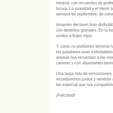
mineral, con recuerdos de grafi
cataluña
(1)
locura. La suavidad y el mejor
chef
(2)
Chefs
(59)
semana de septiembre, de color
Cocina
(38)
consejos
(3)
Amantes del buen tinto disfrut
El Celler de Can Roca
(1)
con destellos granates. En la b
Empresas
(12)
unidos a frutos rojos.
ferran adria
(10)
formación
(1)
Y, como no podíamos terminar la
Gastronomía
(18)
los paladares sean inolvidable
guías
(13)
Guipuzcoa
(2)
aromas nos recuerdan a las mora
Italia
(1)
carnoso y con abundantes tanino
Joan Roca
(2)
libros
(2)
Una larga lista de sensaciones
Madrid
(4)
recordaremos juntos y vendrán
mejores-productos
(3)
tan especial que nos compartim
México
(1)
Murcia
(1)
País Vasco
(1)
¡Felicidad!
quesos
(3)
Restaurantes
(38)
rutas de tapas
(2)