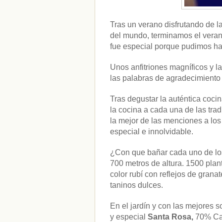
Tras un verano disfrutando de 
del mundo, terminamos el vera
fue especial porque pudimos h
Unos anfitriones magníficos y l
las palabras de agradecimiento
Tras degustar la auténtica coci
la cocina a cada una de las tr
la mejor de las menciones a los 
especial e innolvidable.
¿Con que bañar cada uno de lo
700 metros de altura. 1500 plant
CATEGORÍAS
color rubí con reflejos de gran
taninos dulces.
Alimentación
(10)
Alimentos
(44)
En el jardín y con las mejores 
America
(8)
y especial
Santa Rosa,
70% Cabe
Carnes
(3)