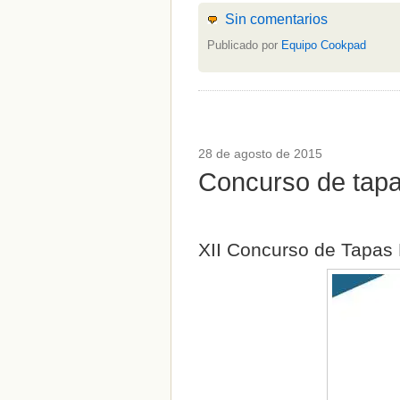
Setas
(1)
Sin comentarios
Sin categoría
(348)
solidaridad
(1)
Publicado por
Equipo Cookpad
tapas
(2)
" ALT="RSS" /> SUSCRÍBETE
RSS - Entradas
28 de agosto de 2015
ADMINISTRAR
Concurso de tapa
Acceder
XII Concurso de Tapas 