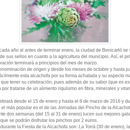
cada año al antes de terminar enero, la ciudad de Benicarló se 
 de sus sellos en cuanto a la agricultura del municipio. Así, el
bración terminará a principios del mes de marzo.
enominación de origen y desde los meses de octubre y hasta ju
 fácilmente esta alcachofa por su forma achatada y su aspecto 
 que tener su celebración, pues además de su sabor (que es ex
por tratarse de un alimento riquísimo en fibra, minerales y vi
lebrará desde el 15 de enero y hasta el 6 de marzo de 2016 y d
s, el más popular es el de las Jornadas del Pincho de la Alcach
nte dos semanas (del 15 al 31 de enero) lucen sus mejores galas 
 que se podrán disfrutar los pinchos por 2 euros.
durante la Fiesta de la Alcachofa son: La Torrá (30 de enero), 