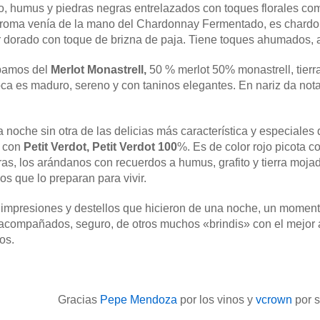
to, humus y piedras negras entrelazados con toques florales como
 aroma venía de la mano del Chardonnay Fermentado, es chardo
 dorado con toque de brizna de paja. Tiene toques ahumados, a
ábamos del
Merlot Monastrell,
50 % merlot 50% monastrell, tierra
oca es maduro, sereno y con taninos elegantes. En nariz da nota
 noche sin otra de las delicias más característica y especial
s con
Petit Verdot, Petit Verdot 100
%. Es de color rojo picota co
s, los arándanos con recuerdos a humus, grafito y tierra mojad
s que lo preparan para vivir.
, impresiones y destellos que hicieron de una noche, un momen
 acompañados, seguro, de otros muchos «brindis» con el mejor
os.
Gracias
Pepe Mendoza
por los vinos y
vcrown
por s