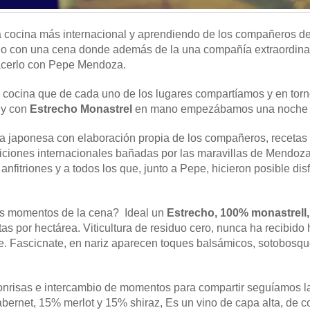
la cocina más internacional y aprendiendo de los compañeros d
no con una cena donde además de la una compañía extraordinar
acerlo con Pepe Mendoza.
a cocina que de cada uno de los lugares compartíamos y en torn
 y con
Estrecho Monastrel
en mano empezábamos una noche m
na japonesa con elaboración propia de los compañeros, recetas 
adiciones internacionales bañadas por las maravillas de Mendo
anfitriones y a todos los que, junto a Pepe, hicieron posible dis
s momentos de la cena? Ideal un
Estrecho, 100% monastrell
as por hectárea. Viticultura de residuo cero, nunca ha recibido 
ate. Fascicnate, en nariz aparecen toques balsámicos, sotobosqu
sonrisas e intercambio de momentos para compartir seguíamos l
rnet, 15% merlot y 15% shiraz, Es un vino de capa alta, de col