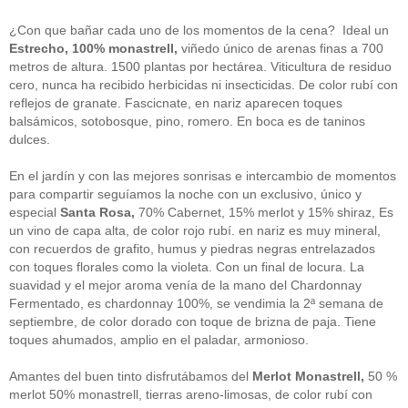
guías
(13)
Guipuzcoa
(2)
¿Con que bañar cada uno de los momentos de la cena? Ideal un
Italia
(1)
Estrecho, 100% monastrell,
viñedo único de arenas finas a 700
Joan Roca
(2)
metros de altura. 1500 plantas por hectárea. Viticultura de residuo
libros
(2)
cero, nunca ha recibido herbicidas ni insecticidas. De color rubí con
Madrid
(4)
reflejos de granate. Fascicnate, en nariz aparecen toques
mejores-productos
(3)
balsámicos, sotobosque, pino, romero. En boca es de taninos
México
(1)
Murcia
(1)
dulces.
País Vasco
(1)
quesos
(3)
En el jardín y con las mejores sonrisas e intercambio de momentos
Restaurantes
(38)
para compartir seguíamos la noche con un exclusivo, único y
rutas de tapas
(2)
especial
Santa Rosa,
70% Cabernet, 15% merlot y 15% shiraz, Es
Setas
(1)
un vino de capa alta, de color rojo rubí. en nariz es muy mineral,
Sin categoría
(348)
con recuerdos de grafito, humus y piedras negras entrelazados
solidaridad
(1)
con toques florales como la violeta. Con un final de locura. La
tapas
(2)
suavidad y el mejor aroma venía de la mano del Chardonnay
Fermentado, es chardonnay 100%, se vendimia la 2ª semana de
" ALT="RSS" /> SUSCRÍBETE
septiembre, de color dorado con toque de brizna de paja. Tiene
toques ahumados, amplio en el paladar, armonioso.
RSS - Entradas
Amantes del buen tinto disfrutábamos del
Merlot Monastrell,
50 %
ADMINISTRAR
merlot 50% monastrell, tierras areno-limosas, de color rubí con