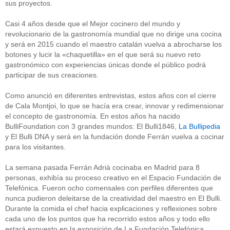
sus proyectos.
Casi 4 años desde que el Mejor cocinero del mundo y
revolucionario de la gastronomía mundial que no dirige una cocina
y será en 2015 cuando el maestro catalán vuelva a abrocharse los
botones y lucir la «chaquetilla» en el que será su nuevo reto
gastronómico con experiencias únicas donde el público podrá
participar de sus creaciones.
Como anunció en diferentes entrevistas, estos años con el cierre
de Cala Montjoi, lo que se hacía era crear, innovar y redimensionar
el concepto de gastronomía. En estos años ha nacido
BulliFoundation con 3 grandes mundos: El Bulli1846,
La Bullipedia
y El Bulli DNA y será en la fundación donde Ferrán vuelva a cocinar
para los visitantes.
La semana pasada Ferrán Adrià cocinaba en Madrid para 8
personas, exhibía su proceso creativo en el Espacio Fundación de
Telefónica. Fueron ocho comensales con perfiles diferentes que
nunca pudieron deleitarse de la creatividad del maestro en El Bulli.
Durante la comida el chef hacia explicaciones y reflexiones sobre
cada uno de los puntos que ha recorrido estos años y todo ello
estará expuesto en la exposición de La Fundación Telefónica.