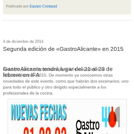
Publicado por
Equipo Cookpad
4 de diciembre de 2014
Segunda edición de «GastroAlicante» en 2015
GastroAlicante tendrá lugar del 21 al 23 de
Arrancan ya los preparativos para la nueva edición de
febrero en IFA
«GastroAlicante» 2015. De momento ya conocemos otras
novedades de este evento, como que habrán dos escenarios; uno
para todo el público y otro dirigido especialmente a los
profesionales de la cocina.