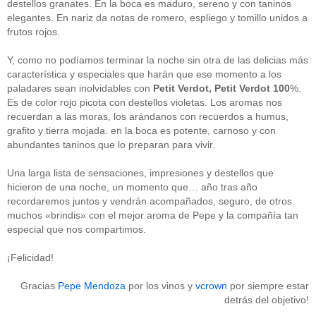
destellos granates. En la boca es maduro, sereno y con taninos
Acceder
elegantes. En nariz da notas de romero, espliego y tomillo unidos a
frutos rojos.
Y, como no podíamos terminar la noche sin otra de las delicias más
característica y especiales que harán que ese momento a los
paladares sean inolvidables con
Petit Verdot, Petit Verdot 100
%.
Es de color rojo picota con destellos violetas. Los aromas nos
recuerdan a las moras, los arándanos con recuerdos a humus,
grafito y tierra mojada. en la boca es potente, carnoso y con
abundantes taninos que lo preparan para vivir.
Una larga lista de sensaciones, impresiones y destellos que
hicieron de una noche, un momento que… año tras año
recordaremos juntos y vendrán acompañados, seguro, de otros
muchos «brindis» con el mejor aroma de Pepe y la compañía tan
especial que nos compartimos.
¡Felicidad!
Gracias
Pepe Mendoza
por los vinos y
vcrown
por siempre estar
detrás del objetivo!