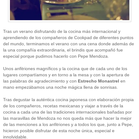
Tras un verano disfrutando de la cocina más internacional y
aprendiendo de los compañeros de Cookpad de diferentes puntos
del mundo, terminamos el verano con una cena donde además de
la una compañía extraordinaria, el brindis que acompañó fue
CATEGORÍAS
especial porque pudimos hacerlo con Pepe Mendoza.
Alimentación
(10)
Unos anfitriones magníficos y la cocina que de cada uno de los
Alimentos
(44)
America
(8)
lugares compartíamos y en torno a la mesa y con la apertura de
Carnes
(3)
las palabras de agradecimiento y con
Estrecho Monastrel
en
cataluña
(1)
mano empezábamos una noche mágica llena de sonrisas.
chef
(2)
Chefs
(59)
Tras degustar la auténtica cocina japonesa con elaboración propia
Cocina
(38)
de los compañeros, recetas mexicanas y viajar a través de la
consejos
(3)
cocina a cada una de las tradiciones internacionales bañadas por
El Celler de Can Roca
(1)
las maravillas de Mendoza no nos queda más que hacer la mejor
Empresas
(12)
de las menciones a los anfitriones y a todos los que, junto a Pepe,
ferran adria
(10)
formación
(1)
hicieron posible disfrutar de esta noche única, especial e
Gastronomía
(18)
innolvidable.