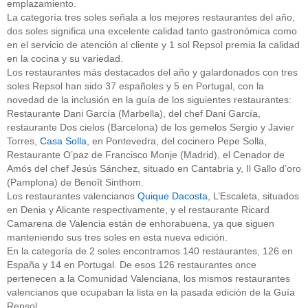
emplazamiento.
La categoría tres soles señala a los mejores restaurantes del año,
dos soles significa una excelente calidad tanto gastronómica como
en el servicio de atención al cliente y 1 sol Repsol premia la calidad
en la cocina y su variedad.
Los restaurantes más destacados del año y galardonados con tres
soles Repsol han sido 37 españoles y 5 en Portugal, con la
novedad de la inclusión en la guía de los siguientes restaurantes:
Restaurante Dani García (Marbella), del chef Dani García,
restaurante Dos cielos (Barcelona) de los gemelos Sergio y Javier
Torres,
Casa Solla
, en Pontevedra, del cocinero Pepe Solla,
Restaurante O’paz de Francisco Monje (Madrid), el Cenador de
Amós del chef Jesús Sánchez, situado en Cantabria y, Il Gallo d’oro
(Pamplona) de Benoît Sinthom.
Los restaurantes valencianos
Quique Dacosta
, L’Escaleta, situados
en Denia y Alicante respectivamente, y el restaurante Ricard
Camarena de Valencia están de enhorabuena, ya que siguen
manteniendo sus tres soles en esta nueva edición.
En la categoría de 2 soles encontramos 140 restaurantes, 126 en
España y 14 en Portugal. De esos 126 restaurantes once
pertenecen a la Comunidad Valenciana, los mismos restaurantes
valencianos que ocupaban la lista en la pasada edición de la Guía
Repsol.