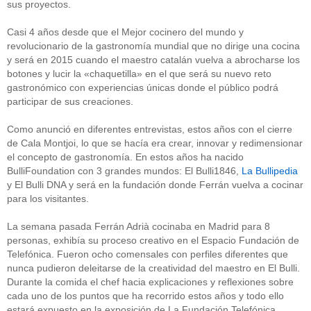
sus proyectos.
Casi 4 años desde que el Mejor cocinero del mundo y
revolucionario de la gastronomía mundial que no dirige una cocina
y será en 2015 cuando el maestro catalán vuelva a abrocharse los
botones y lucir la «chaquetilla» en el que será su nuevo reto
gastronómico con experiencias únicas donde el público podrá
participar de sus creaciones.
Como anunció en diferentes entrevistas, estos años con el cierre
de Cala Montjoi, lo que se hacía era crear, innovar y redimensionar
el concepto de gastronomía. En estos años ha nacido
BulliFoundation con 3 grandes mundos: El Bulli1846,
La Bullipedia
y El Bulli DNA y será en la fundación donde Ferrán vuelva a cocinar
para los visitantes.
La semana pasada Ferrán Adrià cocinaba en Madrid para 8
personas, exhibía su proceso creativo en el Espacio Fundación de
Telefónica. Fueron ocho comensales con perfiles diferentes que
nunca pudieron deleitarse de la creatividad del maestro en El Bulli.
Durante la comida el chef hacia explicaciones y reflexiones sobre
cada uno de los puntos que ha recorrido estos años y todo ello
estará expuesto en la exposición de La Fundación Telefónica.