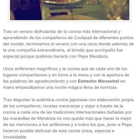
Tras un verano disfrutando de la cocina más internacional y
aprendiendo de los compañeros de Cookpad de diferentes puntos
del mundo, terminamos el verano con una cena donde además de
la una compañía extraordinaria, el brindis que acompañó fue
CATEGORÍAS
especial porque pudimos hacerlo con Pepe Mendoza.
Alimentación
(10)
Unos anfitriones magníficos y la cocina que de cada uno de los
Alimentos
(44)
America
(8)
lugares compartíamos y en torno a la mesa y con la apertura de
Carnes
(3)
las palabras de agradecimiento y con
Estrecho Monastrel
en
cataluña
(1)
mano empezábamos una noche mágica llena de sonrisas.
chef
(2)
Chefs
(59)
Tras degustar la auténtica cocina japonesa con elaboración propia
Cocina
(38)
de los compañeros, recetas mexicanas y viajar a través de la
consejos
(3)
cocina a cada una de las tradiciones internacionales bañadas por
El Celler de Can Roca
(1)
las maravillas de Mendoza no nos queda más que hacer la mejor
Empresas
(12)
de las menciones a los anfitriones y a todos los que, junto a Pepe,
ferran adria
(10)
formación
(1)
hicieron posible disfrutar de esta noche única, especial e
Gastronomía
(18)
innolvidable.