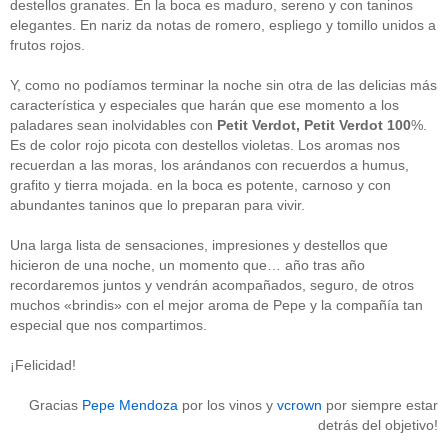
destellos granates. En la boca es maduro, sereno y con taninos
Acceder
elegantes. En nariz da notas de romero, espliego y tomillo unidos a
frutos rojos.
Y, como no podíamos terminar la noche sin otra de las delicias más
característica y especiales que harán que ese momento a los
paladares sean inolvidables con
Petit Verdot, Petit Verdot 100
%.
Es de color rojo picota con destellos violetas. Los aromas nos
recuerdan a las moras, los arándanos con recuerdos a humus,
grafito y tierra mojada. en la boca es potente, carnoso y con
abundantes taninos que lo preparan para vivir.
Una larga lista de sensaciones, impresiones y destellos que
hicieron de una noche, un momento que… año tras año
recordaremos juntos y vendrán acompañados, seguro, de otros
muchos «brindis» con el mejor aroma de Pepe y la compañía tan
especial que nos compartimos.
¡Felicidad!
Gracias
Pepe Mendoza
por los vinos y
vcrown
por siempre estar
detrás del objetivo!