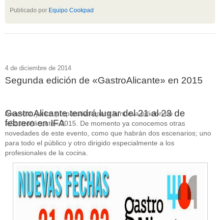
Publicado por
Equipo Cookpad
4 de diciembre de 2014
Segunda edición de «GastroAlicante» en 2015
GastroAlicante tendrá lugar del 21 al 23 de
Arrancan ya los preparativos para la nueva edición de
febrero en IFA
«GastroAlicante» 2015. De momento ya conocemos otras
novedades de este evento, como que habrán dos escenarios; uno
para todo el público y otro dirigido especialmente a los
profesionales de la cocina.