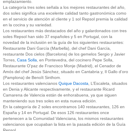
emplazamiento.
La categoría tres soles señala a los mejores restaurantes del año,
dos soles significa una excelente calidad tanto gastronómica como
en el servicio de atención al cliente y 1 sol Repsol premia la calidad
en la cocina y su variedad.
Los restaurantes más destacados del año y galardonados con tres
soles Repsol han sido 37 españoles y 5 en Portugal, con la
novedad de la inclusión en la guía de los siguientes restaurantes:
Restaurante Dani García (Marbella), del chef Dani García,
restaurante Dos cielos (Barcelona) de los gemelos Sergio y Javier
Torres,
Casa Solla
, en Pontevedra, del cocinero Pepe Solla,
Restaurante O’paz de Francisco Monje (Madrid), el Cenador de
Amós del chef Jesús Sánchez, situado en Cantabria y, Il Gallo d’oro
(Pamplona) de Benoît Sinthom.
Los restaurantes valencianos
Quique Dacosta
, L’Escaleta, situados
en Denia y Alicante respectivamente, y el restaurante Ricard
Camarena de Valencia están de enhorabuena, ya que siguen
manteniendo sus tres soles en esta nueva edición.
En la categoría de 2 soles encontramos 140 restaurantes, 126 en
España y 14 en Portugal. De esos 126 restaurantes once
pertenecen a la Comunidad Valenciana, los mismos restaurantes
valencianos que ocupaban la lista en la pasada edición de la Guía
Repsol.