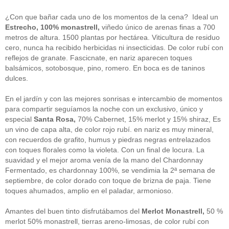
guías
(13)
Guipuzcoa
(2)
¿Con que bañar cada uno de los momentos de la cena? Ideal un
Italia
(1)
Estrecho, 100% monastrell,
viñedo único de arenas finas a 700
Joan Roca
(2)
metros de altura. 1500 plantas por hectárea. Viticultura de residuo
libros
(2)
cero, nunca ha recibido herbicidas ni insecticidas. De color rubí con
Madrid
(4)
reflejos de granate. Fascicnate, en nariz aparecen toques
mejores-productos
(3)
balsámicos, sotobosque, pino, romero. En boca es de taninos
México
(1)
Murcia
(1)
dulces.
País Vasco
(1)
quesos
(3)
En el jardín y con las mejores sonrisas e intercambio de momentos
Restaurantes
(38)
para compartir seguíamos la noche con un exclusivo, único y
rutas de tapas
(2)
especial
Santa Rosa,
70% Cabernet, 15% merlot y 15% shiraz, Es
Setas
(1)
un vino de capa alta, de color rojo rubí. en nariz es muy mineral,
Sin categoría
(348)
con recuerdos de grafito, humus y piedras negras entrelazados
solidaridad
(1)
con toques florales como la violeta. Con un final de locura. La
tapas
(2)
suavidad y el mejor aroma venía de la mano del Chardonnay
Fermentado, es chardonnay 100%, se vendimia la 2ª semana de
" ALT="RSS" /> SUSCRÍBETE
septiembre, de color dorado con toque de brizna de paja. Tiene
toques ahumados, amplio en el paladar, armonioso.
RSS - Entradas
Amantes del buen tinto disfrutábamos del
Merlot Monastrell,
50 %
ADMINISTRAR
merlot 50% monastrell, tierras areno-limosas, de color rubí con