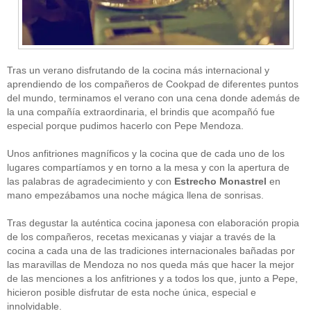
Tras un verano disfrutando de la cocina más internacional y
aprendiendo de los compañeros de Cookpad de diferentes puntos
del mundo, terminamos el verano con una cena donde además de
la una compañía extraordinaria, el brindis que acompañó fue
CATEGORÍAS
especial porque pudimos hacerlo con Pepe Mendoza.
Alimentación
(10)
Unos anfitriones magníficos y la cocina que de cada uno de los
Alimentos
(44)
America
(8)
lugares compartíamos y en torno a la mesa y con la apertura de
Carnes
(3)
las palabras de agradecimiento y con
Estrecho Monastrel
en
cataluña
(1)
mano empezábamos una noche mágica llena de sonrisas.
chef
(2)
Chefs
(59)
Tras degustar la auténtica cocina japonesa con elaboración propia
Cocina
(38)
de los compañeros, recetas mexicanas y viajar a través de la
consejos
(3)
cocina a cada una de las tradiciones internacionales bañadas por
El Celler de Can Roca
(1)
las maravillas de Mendoza no nos queda más que hacer la mejor
Empresas
(12)
de las menciones a los anfitriones y a todos los que, junto a Pepe,
ferran adria
(10)
formación
(1)
hicieron posible disfrutar de esta noche única, especial e
Gastronomía
(18)
innolvidable.