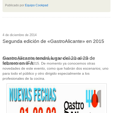
Publicado por
Equipo Cookpad
4 de diciembre de 2014
Segunda edición de «GastroAlicante» en 2015
GastroAlicante tendrá lugar del 21 al 23 de
Arrancan ya los preparativos para la nueva edición de
febrero en IFA
«GastroAlicante» 2015. De momento ya conocemos otras
novedades de este evento, como que habrán dos escenarios; uno
para todo el público y otro dirigido especialmente a los
profesionales de la cocina.