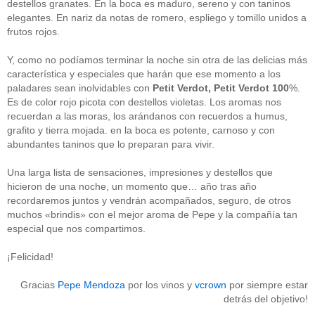
destellos granates. En la boca es maduro, sereno y con taninos
Acceder
elegantes. En nariz da notas de romero, espliego y tomillo unidos a
frutos rojos.
Y, como no podíamos terminar la noche sin otra de las delicias más
característica y especiales que harán que ese momento a los
paladares sean inolvidables con
Petit Verdot, Petit Verdot 100
%.
Es de color rojo picota con destellos violetas. Los aromas nos
recuerdan a las moras, los arándanos con recuerdos a humus,
grafito y tierra mojada. en la boca es potente, carnoso y con
abundantes taninos que lo preparan para vivir.
Una larga lista de sensaciones, impresiones y destellos que
hicieron de una noche, un momento que… año tras año
recordaremos juntos y vendrán acompañados, seguro, de otros
muchos «brindis» con el mejor aroma de Pepe y la compañía tan
especial que nos compartimos.
¡Felicidad!
Gracias
Pepe Mendoza
por los vinos y
vcrown
por siempre estar
detrás del objetivo!