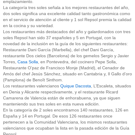
emplazamiento.
La categoría tres soles señala a los mejores restaurantes del año,
dos soles significa una excelente calidad tanto gastronómica como
en el servicio de atención al cliente y 1 sol Repsol premia la calidad
en la cocina y su variedad.
Los restaurantes más destacados del año y galardonados con tres
soles Repsol han sido 37 españoles y 5 en Portugal, con la
novedad de la inclusión en la guía de los siguientes restaurantes:
Restaurante Dani García (Marbella), del chef Dani García,
restaurante Dos cielos (Barcelona) de los gemelos Sergio y Javier
Torres,
Casa Solla
, en Pontevedra, del cocinero Pepe Solla,
Restaurante O’paz de Francisco Monje (Madrid), el Cenador de
Amós del chef Jesús Sánchez, situado en Cantabria y, Il Gallo d’oro
(Pamplona) de Benoît Sinthom.
Los restaurantes valencianos
Quique Dacosta
, L’Escaleta, situados
en Denia y Alicante respectivamente, y el restaurante Ricard
Camarena de Valencia están de enhorabuena, ya que siguen
manteniendo sus tres soles en esta nueva edición.
En la categoría de 2 soles encontramos 140 restaurantes, 126 en
España y 14 en Portugal. De esos 126 restaurantes once
pertenecen a la Comunidad Valenciana, los mismos restaurantes
valencianos que ocupaban la lista en la pasada edición de la Guía
Repsol.