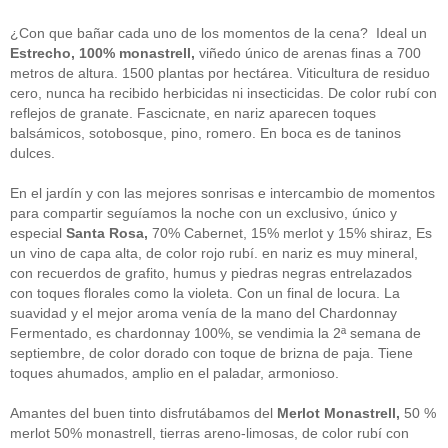
guías
(13)
Guipuzcoa
(2)
¿Con que bañar cada uno de los momentos de la cena? Ideal un
Italia
(1)
Estrecho, 100% monastrell,
viñedo único de arenas finas a 700
Joan Roca
(2)
metros de altura. 1500 plantas por hectárea. Viticultura de residuo
libros
(2)
cero, nunca ha recibido herbicidas ni insecticidas. De color rubí con
Madrid
(4)
reflejos de granate. Fascicnate, en nariz aparecen toques
mejores-productos
(3)
balsámicos, sotobosque, pino, romero. En boca es de taninos
México
(1)
Murcia
(1)
dulces.
País Vasco
(1)
quesos
(3)
En el jardín y con las mejores sonrisas e intercambio de momentos
Restaurantes
(38)
para compartir seguíamos la noche con un exclusivo, único y
rutas de tapas
(2)
especial
Santa Rosa,
70% Cabernet, 15% merlot y 15% shiraz, Es
Setas
(1)
un vino de capa alta, de color rojo rubí. en nariz es muy mineral,
Sin categoría
(348)
con recuerdos de grafito, humus y piedras negras entrelazados
solidaridad
(1)
con toques florales como la violeta. Con un final de locura. La
tapas
(2)
suavidad y el mejor aroma venía de la mano del Chardonnay
Fermentado, es chardonnay 100%, se vendimia la 2ª semana de
" ALT="RSS" /> SUSCRÍBETE
septiembre, de color dorado con toque de brizna de paja. Tiene
toques ahumados, amplio en el paladar, armonioso.
RSS - Entradas
Amantes del buen tinto disfrutábamos del
Merlot Monastrell,
50 %
ADMINISTRAR
merlot 50% monastrell, tierras areno-limosas, de color rubí con