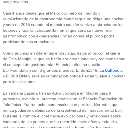
sus proyectos.
Casi 4 años desde que el Mejor cocinero del mundo y
revolucionario de la gastronomía mundial que no dirige una cocina
y será en 2015 cuando el maestro catalán vuelva a abrocharse los
botones y lucir la «chaquetilla» en el que será su nuevo reto
gastronómico con experiencias únicas donde el público podrá
participar de sus creaciones.
Como anunció en diferentes entrevistas, estos años con el cierre
de Cala Montjoi, lo que se hacía era crear, innovar y redimensionar
el concepto de gastronomía. En estos años ha nacido
BulliFoundation con 3 grandes mundos: El Bulli1846,
La Bullipedia
y El Bulli DNA y será en la fundación donde Ferrán vuelva a cocinar
para los visitantes.
La semana pasada Ferrán Adrià cocinaba en Madrid para 8
personas, exhibía su proceso creativo en el Espacio Fundación de
Telefónica. Fueron ocho comensales con perfiles diferentes que
nunca pudieron deleitarse de la creatividad del maestro en El Bulli.
Durante la comida el chef hacia explicaciones y reflexiones sobre
cada uno de los puntos que ha recorrido estos años y todo ello
estará expuesto en la exposición de La Fundación Telefónica.