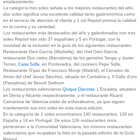
emplazamiento.
La categoría tres soles señala a los mejores restaurantes del año,
dos soles significa una excelente calidad tanto gastronómica como
en el servicio de atención al cliente y 1 sol Repsol premia la calidad
en la cocina y su variedad.
Los restaurantes más destacados del año y galardonados con tres
soles Repsol han sido 37 españoles y 5 en Portugal, con la
novedad de la inclusión en la guía de los siguientes restaurantes:
Restaurante Dani García (Marbella), del chef Dani García,
restaurante Dos cielos (Barcelona) de los gemelos Sergio y Javier
Torres,
Casa Solla
, en Pontevedra, del cocinero Pepe Solla,
Restaurante O’paz de Francisco Monje (Madrid), el Cenador de
Amós del chef Jesús Sánchez, situado en Cantabria y, Il Gallo d’oro
(Pamplona) de Benoît Sinthom.
Los restaurantes valencianos
Quique Dacosta
, L’Escaleta, situados
en Denia y Alicante respectivamente, y el restaurante Ricard
Camarena de Valencia están de enhorabuena, ya que siguen
manteniendo sus tres soles en esta nueva edición.
En la categoría de 2 soles encontramos 140 restaurantes, 126 en
España y 14 en Portugal. De esos 126 restaurantes once
pertenecen a la Comunidad Valenciana, los mismos restaurantes
valencianos que ocupaban la lista en la pasada edición de la Guía
Repsol.