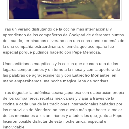
Tras un verano disfrutando de la cocina más internacional y
aprendiendo de los compañeros de Cookpad de diferentes puntos
del mundo, terminamos el verano con una cena donde además de
la una compañía extraordinaria, el brindis que acompañó fue
CATEGORÍAS
especial porque pudimos hacerlo con Pepe Mendoza.
Alimentación
(10)
Unos anfitriones magníficos y la cocina que de cada uno de los
Alimentos
(44)
America
(8)
lugares compartíamos y en torno a la mesa y con la apertura de
Carnes
(3)
las palabras de agradecimiento y con
Estrecho Monastrel
en
cataluña
(1)
mano empezábamos una noche mágica llena de sonrisas.
chef
(2)
Chefs
(59)
Tras degustar la auténtica cocina japonesa con elaboración propia
Cocina
(38)
de los compañeros, recetas mexicanas y viajar a través de la
consejos
(3)
cocina a cada una de las tradiciones internacionales bañadas por
El Celler de Can Roca
(1)
las maravillas de Mendoza no nos queda más que hacer la mejor
Empresas
(12)
de las menciones a los anfitriones y a todos los que, junto a Pepe,
ferran adria
(10)
formación
(1)
hicieron posible disfrutar de esta noche única, especial e
Gastronomía
(18)
innolvidable.