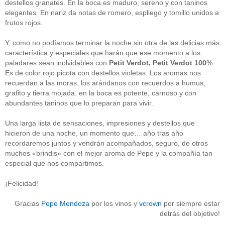
destellos granates. En la boca es maduro, sereno y con taninos
Acceder
elegantes. En nariz da notas de romero, espliego y tomillo unidos a
frutos rojos.
Y, como no podíamos terminar la noche sin otra de las delicias más
característica y especiales que harán que ese momento a los
paladares sean inolvidables con
Petit Verdot, Petit Verdot 100
%.
Es de color rojo picota con destellos violetas. Los aromas nos
recuerdan a las moras, los arándanos con recuerdos a humus,
grafito y tierra mojada. en la boca es potente, carnoso y con
abundantes taninos que lo preparan para vivir.
Una larga lista de sensaciones, impresiones y destellos que
hicieron de una noche, un momento que… año tras año
recordaremos juntos y vendrán acompañados, seguro, de otros
muchos «brindis» con el mejor aroma de Pepe y la compañía tan
especial que nos compartimos.
¡Felicidad!
Gracias
Pepe Mendoza
por los vinos y
vcrown
por siempre estar
detrás del objetivo!