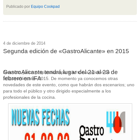
Publicado por
Equipo Cookpad
4 de diciembre de 2014
Segunda edición de «GastroAlicante» en 2015
GastroAlicante tendrá lugar del 21 al 23 de
Arrancan ya los preparativos para la nueva edición de
febrero en IFA
«GastroAlicante» 2015. De momento ya conocemos otras
novedades de este evento, como que habrán dos escenarios; uno
para todo el público y otro dirigido especialmente a los
profesionales de la cocina.