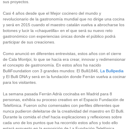
sus proyectos.
Casi 4 años desde que el Mejor cocinero del mundo y
revolucionario de la gastronomía mundial que no dirige una cocina
y será en 2015 cuando el maestro catalán vuelva a abrocharse los
botones y lucir la «chaquetilla» en el que será su nuevo reto
gastronómico con experiencias únicas donde el público podrá
participar de sus creaciones.
Como anunció en diferentes entrevistas, estos años con el cierre
de Cala Montjoi, lo que se hacía era crear, innovar y redimensionar
el concepto de gastronomía. En estos años ha nacido
BulliFoundation con 3 grandes mundos: El Bulli1846,
La Bullipedia
y El Bulli DNA y será en la fundación donde Ferrán vuelva a cocinar
para los visitantes.
La semana pasada Ferrán Adrià cocinaba en Madrid para 8
personas, exhibía su proceso creativo en el Espacio Fundación de
Telefónica. Fueron ocho comensales con perfiles diferentes que
nunca pudieron deleitarse de la creatividad del maestro en El Bulli.
Durante la comida el chef hacia explicaciones y reflexiones sobre
cada uno de los puntos que ha recorrido estos años y todo ello
estará expuesto en la exposición de La Fundación Telefónica.