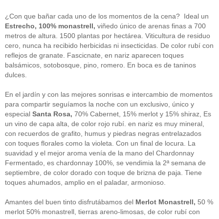
guías
(13)
Guipuzcoa
(2)
¿Con que bañar cada uno de los momentos de la cena? Ideal un
Italia
(1)
Estrecho, 100% monastrell,
viñedo único de arenas finas a 700
Joan Roca
(2)
metros de altura. 1500 plantas por hectárea. Viticultura de residuo
libros
(2)
cero, nunca ha recibido herbicidas ni insecticidas. De color rubí con
Madrid
(4)
reflejos de granate. Fascicnate, en nariz aparecen toques
mejores-productos
(3)
balsámicos, sotobosque, pino, romero. En boca es de taninos
México
(1)
Murcia
(1)
dulces.
País Vasco
(1)
quesos
(3)
En el jardín y con las mejores sonrisas e intercambio de momentos
Restaurantes
(38)
para compartir seguíamos la noche con un exclusivo, único y
rutas de tapas
(2)
especial
Santa Rosa,
70% Cabernet, 15% merlot y 15% shiraz, Es
Setas
(1)
un vino de capa alta, de color rojo rubí. en nariz es muy mineral,
Sin categoría
(348)
con recuerdos de grafito, humus y piedras negras entrelazados
solidaridad
(1)
con toques florales como la violeta. Con un final de locura. La
tapas
(2)
suavidad y el mejor aroma venía de la mano del Chardonnay
Fermentado, es chardonnay 100%, se vendimia la 2ª semana de
" ALT="RSS" /> SUSCRÍBETE
septiembre, de color dorado con toque de brizna de paja. Tiene
toques ahumados, amplio en el paladar, armonioso.
RSS - Entradas
Amantes del buen tinto disfrutábamos del
Merlot Monastrell,
50 %
ADMINISTRAR
merlot 50% monastrell, tierras areno-limosas, de color rubí con