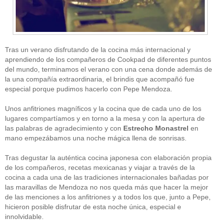
Tras un verano disfrutando de la cocina más internacional y
aprendiendo de los compañeros de Cookpad de diferentes puntos
del mundo, terminamos el verano con una cena donde además de
la una compañía extraordinaria, el brindis que acompañó fue
CATEGORÍAS
especial porque pudimos hacerlo con Pepe Mendoza.
Alimentación
(10)
Unos anfitriones magníficos y la cocina que de cada uno de los
Alimentos
(44)
America
(8)
lugares compartíamos y en torno a la mesa y con la apertura de
Carnes
(3)
las palabras de agradecimiento y con
Estrecho Monastrel
en
cataluña
(1)
mano empezábamos una noche mágica llena de sonrisas.
chef
(2)
Chefs
(59)
Tras degustar la auténtica cocina japonesa con elaboración propia
Cocina
(38)
de los compañeros, recetas mexicanas y viajar a través de la
consejos
(3)
cocina a cada una de las tradiciones internacionales bañadas por
El Celler de Can Roca
(1)
las maravillas de Mendoza no nos queda más que hacer la mejor
Empresas
(12)
de las menciones a los anfitriones y a todos los que, junto a Pepe,
ferran adria
(10)
formación
(1)
hicieron posible disfrutar de esta noche única, especial e
Gastronomía
(18)
innolvidable.