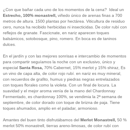
guías
(13)
Guipuzcoa
(2)
¿Con que bañar cada uno de los momentos de la cena? Ideal un
Italia
(1)
Estrecho, 100% monastrell,
viñedo único de arenas finas a 700
Joan Roca
(2)
metros de altura. 1500 plantas por hectárea. Viticultura de residuo
libros
(2)
cero, nunca ha recibido herbicidas ni insecticidas. De color rubí con
Madrid
(4)
reflejos de granate. Fascicnate, en nariz aparecen toques
mejores-productos
(3)
balsámicos, sotobosque, pino, romero. En boca es de taninos
México
(1)
Murcia
(1)
dulces.
País Vasco
(1)
quesos
(3)
En el jardín y con las mejores sonrisas e intercambio de momentos
Restaurantes
(38)
para compartir seguíamos la noche con un exclusivo, único y
rutas de tapas
(2)
especial
Santa Rosa,
70% Cabernet, 15% merlot y 15% shiraz, Es
Setas
(1)
un vino de capa alta, de color rojo rubí. en nariz es muy mineral,
Sin categoría
(348)
con recuerdos de grafito, humus y piedras negras entrelazados
solidaridad
(1)
con toques florales como la violeta. Con un final de locura. La
tapas
(2)
suavidad y el mejor aroma venía de la mano del Chardonnay
Fermentado, es chardonnay 100%, se vendimia la 2ª semana de
" ALT="RSS" /> SUSCRÍBETE
septiembre, de color dorado con toque de brizna de paja. Tiene
toques ahumados, amplio en el paladar, armonioso.
RSS - Entradas
Amantes del buen tinto disfrutábamos del
Merlot Monastrell,
50 %
ADMINISTRAR
merlot 50% monastrell, tierras areno-limosas, de color rubí con