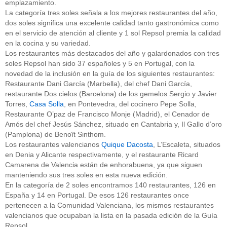
emplazamiento.
La categoría tres soles señala a los mejores restaurantes del año,
dos soles significa una excelente calidad tanto gastronómica como
en el servicio de atención al cliente y 1 sol Repsol premia la calidad
en la cocina y su variedad.
Los restaurantes más destacados del año y galardonados con tres
soles Repsol han sido 37 españoles y 5 en Portugal, con la
novedad de la inclusión en la guía de los siguientes restaurantes:
Restaurante Dani García (Marbella), del chef Dani García,
restaurante Dos cielos (Barcelona) de los gemelos Sergio y Javier
Torres,
Casa Solla
, en Pontevedra, del cocinero Pepe Solla,
Restaurante O’paz de Francisco Monje (Madrid), el Cenador de
Amós del chef Jesús Sánchez, situado en Cantabria y, Il Gallo d’oro
(Pamplona) de Benoît Sinthom.
Los restaurantes valencianos
Quique Dacosta
, L’Escaleta, situados
en Denia y Alicante respectivamente, y el restaurante Ricard
Camarena de Valencia están de enhorabuena, ya que siguen
manteniendo sus tres soles en esta nueva edición.
En la categoría de 2 soles encontramos 140 restaurantes, 126 en
España y 14 en Portugal. De esos 126 restaurantes once
pertenecen a la Comunidad Valenciana, los mismos restaurantes
valencianos que ocupaban la lista en la pasada edición de la Guía
Repsol.