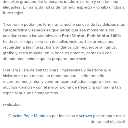
destellos granates. En la boca es maduro, sereno y con taninos
Acceder
elegantes. En nariz da notas de romero, espliego y tomillo unidos a
frutos rojos.
Y, como no podíamos terminar la noche sin otra de las delicias más
característica y especiales que harán que ese momento a los
paladares sean inolvidables con
Petit Verdot, Petit Verdot 100
%.
Es de color rojo picota con destellos violetas. Los aromas nos
recuerdan a las moras, los arándanos con recuerdos a humus,
grafito y tierra mojada. en la boca es potente, carnoso y con
abundantes taninos que lo preparan para vivir.
Una larga lista de sensaciones, impresiones y destellos que
hicieron de una noche, un momento que… año tras año
recordaremos juntos y vendrán acompañados, seguro, de otros
muchos «brindis» con el mejor aroma de Pepe y la compañía tan
especial que nos compartimos.
¡Felicidad!
Gracias
Pepe Mendoza
por los vinos y
vcrown
por siempre estar
detrás del objetivo!