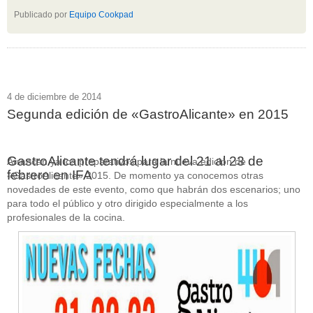
Publicado por
Equipo Cookpad
4 de diciembre de 2014
Segunda edición de «GastroAlicante» en 2015
GastroAlicante tendrá lugar del 21 al 23 de
Arrancan ya los preparativos para la nueva edición de
febrero en IFA
«GastroAlicante» 2015. De momento ya conocemos otras
novedades de este evento, como que habrán dos escenarios; uno
para todo el público y otro dirigido especialmente a los
profesionales de la cocina.