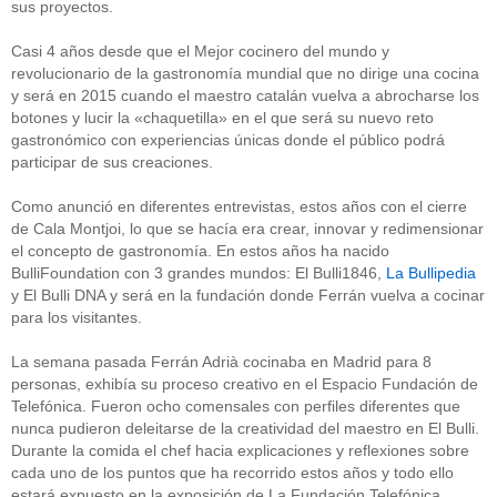
sus proyectos.
Casi 4 años desde que el Mejor cocinero del mundo y
revolucionario de la gastronomía mundial que no dirige una cocina
y será en 2015 cuando el maestro catalán vuelva a abrocharse los
botones y lucir la «chaquetilla» en el que será su nuevo reto
gastronómico con experiencias únicas donde el público podrá
participar de sus creaciones.
Como anunció en diferentes entrevistas, estos años con el cierre
de Cala Montjoi, lo que se hacía era crear, innovar y redimensionar
el concepto de gastronomía. En estos años ha nacido
BulliFoundation con 3 grandes mundos: El Bulli1846,
La Bullipedia
y El Bulli DNA y será en la fundación donde Ferrán vuelva a cocinar
para los visitantes.
La semana pasada Ferrán Adrià cocinaba en Madrid para 8
personas, exhibía su proceso creativo en el Espacio Fundación de
Telefónica. Fueron ocho comensales con perfiles diferentes que
nunca pudieron deleitarse de la creatividad del maestro en El Bulli.
Durante la comida el chef hacia explicaciones y reflexiones sobre
cada uno de los puntos que ha recorrido estos años y todo ello
estará expuesto en la exposición de La Fundación Telefónica.