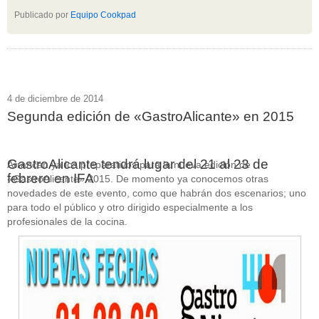
Publicado por
Equipo Cookpad
4 de diciembre de 2014
Segunda edición de «GastroAlicante» en 2015
GastroAlicante tendrá lugar del 21 al 23 de
Arrancan ya los preparativos para la nueva edición de
febrero en IFA
«GastroAlicante» 2015. De momento ya conocemos otras
novedades de este evento, como que habrán dos escenarios; uno
para todo el público y otro dirigido especialmente a los
profesionales de la cocina.