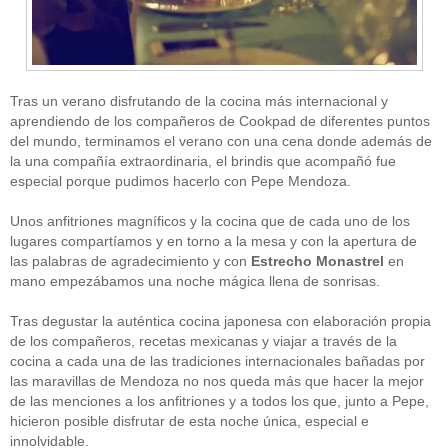
Tras un verano disfrutando de la cocina más internacional y
aprendiendo de los compañeros de Cookpad de diferentes puntos
del mundo, terminamos el verano con una cena donde además de
la una compañía extraordinaria, el brindis que acompañó fue
CATEGORÍAS
especial porque pudimos hacerlo con Pepe Mendoza.
Alimentación
(10)
Unos anfitriones magníficos y la cocina que de cada uno de los
Alimentos
(44)
America
(8)
lugares compartíamos y en torno a la mesa y con la apertura de
Carnes
(3)
las palabras de agradecimiento y con
Estrecho Monastrel
en
cataluña
(1)
mano empezábamos una noche mágica llena de sonrisas.
chef
(2)
Chefs
(59)
Tras degustar la auténtica cocina japonesa con elaboración propia
Cocina
(38)
de los compañeros, recetas mexicanas y viajar a través de la
consejos
(3)
cocina a cada una de las tradiciones internacionales bañadas por
El Celler de Can Roca
(1)
las maravillas de Mendoza no nos queda más que hacer la mejor
Empresas
(12)
de las menciones a los anfitriones y a todos los que, junto a Pepe,
ferran adria
(10)
formación
(1)
hicieron posible disfrutar de esta noche única, especial e
Gastronomía
(18)
innolvidable.