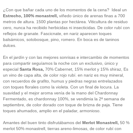
guías
(13)
Guipuzcoa
(2)
¿Con que bañar cada uno de los momentos de la cena? Ideal un
Italia
(1)
Estrecho, 100% monastrell,
viñedo único de arenas finas a 700
Joan Roca
(2)
metros de altura. 1500 plantas por hectárea. Viticultura de residuo
libros
(2)
cero, nunca ha recibido herbicidas ni insecticidas. De color rubí con
Madrid
(4)
reflejos de granate. Fascicnate, en nariz aparecen toques
mejores-productos
(3)
balsámicos, sotobosque, pino, romero. En boca es de taninos
México
(1)
Murcia
(1)
dulces.
País Vasco
(1)
quesos
(3)
En el jardín y con las mejores sonrisas e intercambio de momentos
Restaurantes
(38)
para compartir seguíamos la noche con un exclusivo, único y
rutas de tapas
(2)
especial
Santa Rosa,
70% Cabernet, 15% merlot y 15% shiraz, Es
Setas
(1)
un vino de capa alta, de color rojo rubí. en nariz es muy mineral,
Sin categoría
(348)
con recuerdos de grafito, humus y piedras negras entrelazados
solidaridad
(1)
con toques florales como la violeta. Con un final de locura. La
tapas
(2)
suavidad y el mejor aroma venía de la mano del Chardonnay
Fermentado, es chardonnay 100%, se vendimia la 2ª semana de
" ALT="RSS" /> SUSCRÍBETE
septiembre, de color dorado con toque de brizna de paja. Tiene
toques ahumados, amplio en el paladar, armonioso.
RSS - Entradas
Amantes del buen tinto disfrutábamos del
Merlot Monastrell,
50 %
ADMINISTRAR
merlot 50% monastrell, tierras areno-limosas, de color rubí con