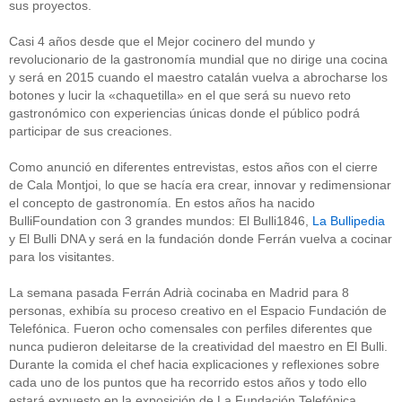
sus proyectos.
Casi 4 años desde que el Mejor cocinero del mundo y
revolucionario de la gastronomía mundial que no dirige una cocina
y será en 2015 cuando el maestro catalán vuelva a abrocharse los
botones y lucir la «chaquetilla» en el que será su nuevo reto
gastronómico con experiencias únicas donde el público podrá
participar de sus creaciones.
Como anunció en diferentes entrevistas, estos años con el cierre
de Cala Montjoi, lo que se hacía era crear, innovar y redimensionar
el concepto de gastronomía. En estos años ha nacido
BulliFoundation con 3 grandes mundos: El Bulli1846,
La Bullipedia
y El Bulli DNA y será en la fundación donde Ferrán vuelva a cocinar
para los visitantes.
La semana pasada Ferrán Adrià cocinaba en Madrid para 8
personas, exhibía su proceso creativo en el Espacio Fundación de
Telefónica. Fueron ocho comensales con perfiles diferentes que
nunca pudieron deleitarse de la creatividad del maestro en El Bulli.
Durante la comida el chef hacia explicaciones y reflexiones sobre
cada uno de los puntos que ha recorrido estos años y todo ello
estará expuesto en la exposición de La Fundación Telefónica.