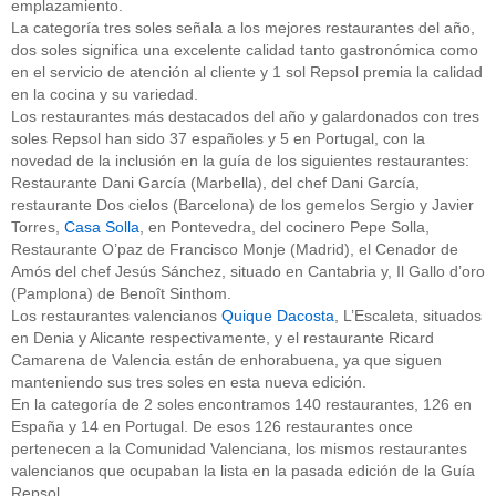
emplazamiento.
La categoría tres soles señala a los mejores restaurantes del año,
dos soles significa una excelente calidad tanto gastronómica como
en el servicio de atención al cliente y 1 sol Repsol premia la calidad
en la cocina y su variedad.
Los restaurantes más destacados del año y galardonados con tres
soles Repsol han sido 37 españoles y 5 en Portugal, con la
novedad de la inclusión en la guía de los siguientes restaurantes:
Restaurante Dani García (Marbella), del chef Dani García,
restaurante Dos cielos (Barcelona) de los gemelos Sergio y Javier
Torres,
Casa Solla
, en Pontevedra, del cocinero Pepe Solla,
Restaurante O’paz de Francisco Monje (Madrid), el Cenador de
Amós del chef Jesús Sánchez, situado en Cantabria y, Il Gallo d’oro
(Pamplona) de Benoît Sinthom.
Los restaurantes valencianos
Quique Dacosta
, L’Escaleta, situados
en Denia y Alicante respectivamente, y el restaurante Ricard
Camarena de Valencia están de enhorabuena, ya que siguen
manteniendo sus tres soles en esta nueva edición.
En la categoría de 2 soles encontramos 140 restaurantes, 126 en
España y 14 en Portugal. De esos 126 restaurantes once
pertenecen a la Comunidad Valenciana, los mismos restaurantes
valencianos que ocupaban la lista en la pasada edición de la Guía
Repsol.