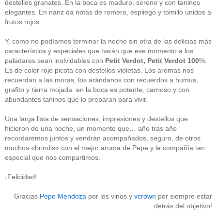
destellos granates. En la boca es maduro, sereno y con taninos
Acceder
elegantes. En nariz da notas de romero, espliego y tomillo unidos a
frutos rojos.
Y, como no podíamos terminar la noche sin otra de las delicias más
característica y especiales que harán que ese momento a los
paladares sean inolvidables con
Petit Verdot, Petit Verdot 100
%.
Es de color rojo picota con destellos violetas. Los aromas nos
recuerdan a las moras, los arándanos con recuerdos a humus,
grafito y tierra mojada. en la boca es potente, carnoso y con
abundantes taninos que lo preparan para vivir.
Una larga lista de sensaciones, impresiones y destellos que
hicieron de una noche, un momento que… año tras año
recordaremos juntos y vendrán acompañados, seguro, de otros
muchos «brindis» con el mejor aroma de Pepe y la compañía tan
especial que nos compartimos.
¡Felicidad!
Gracias
Pepe Mendoza
por los vinos y
vcrown
por siempre estar
detrás del objetivo!