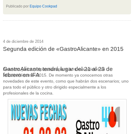
Publicado por
Equipo Cookpad
4 de diciembre de 2014
Segunda edición de «GastroAlicante» en 2015
GastroAlicante tendrá lugar del 21 al 23 de
Arrancan ya los preparativos para la nueva edición de
febrero en IFA
«GastroAlicante» 2015. De momento ya conocemos otras
novedades de este evento, como que habrán dos escenarios; uno
para todo el público y otro dirigido especialmente a los
profesionales de la cocina.