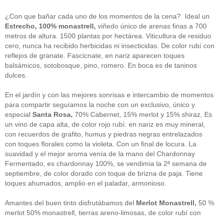
guías
(13)
Guipuzcoa
(2)
¿Con que bañar cada uno de los momentos de la cena? Ideal un
Italia
(1)
Estrecho, 100% monastrell,
viñedo único de arenas finas a 700
Joan Roca
(2)
metros de altura. 1500 plantas por hectárea. Viticultura de residuo
libros
(2)
cero, nunca ha recibido herbicidas ni insecticidas. De color rubí con
Madrid
(4)
reflejos de granate. Fascicnate, en nariz aparecen toques
mejores-productos
(3)
balsámicos, sotobosque, pino, romero. En boca es de taninos
México
(1)
Murcia
(1)
dulces.
País Vasco
(1)
quesos
(3)
En el jardín y con las mejores sonrisas e intercambio de momentos
Restaurantes
(38)
para compartir seguíamos la noche con un exclusivo, único y
rutas de tapas
(2)
especial
Santa Rosa,
70% Cabernet, 15% merlot y 15% shiraz, Es
Setas
(1)
un vino de capa alta, de color rojo rubí. en nariz es muy mineral,
Sin categoría
(348)
con recuerdos de grafito, humus y piedras negras entrelazados
solidaridad
(1)
con toques florales como la violeta. Con un final de locura. La
tapas
(2)
suavidad y el mejor aroma venía de la mano del Chardonnay
Fermentado, es chardonnay 100%, se vendimia la 2ª semana de
" ALT="RSS" /> SUSCRÍBETE
septiembre, de color dorado con toque de brizna de paja. Tiene
toques ahumados, amplio en el paladar, armonioso.
RSS - Entradas
Amantes del buen tinto disfrutábamos del
Merlot Monastrell,
50 %
ADMINISTRAR
merlot 50% monastrell, tierras areno-limosas, de color rubí con